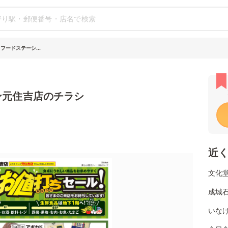
フードステーシ...
ン元住吉店のチラシ
近
文化堂
成城石
いな