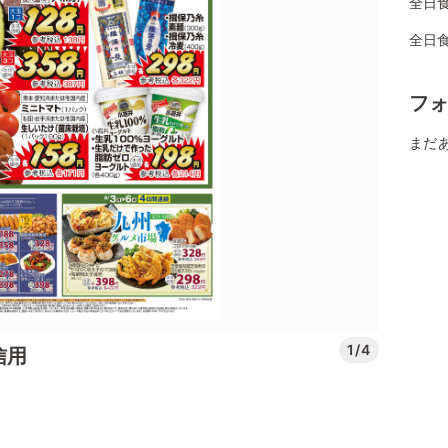
全日
全日
フ
まだ
1/4
信用