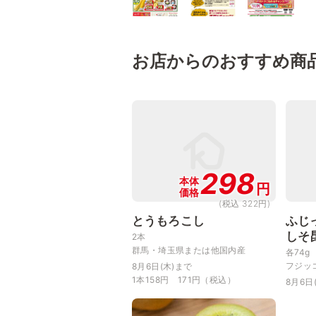
お店からのおすすめ商
298
本体
円
価格
(税込 322円)
とうもろこし
ふじ
しそ
2本
群馬・埼玉県または他国内産
各74g
フジッ
8月6日(木)まで
1本158円 171円（税込）
8月6日