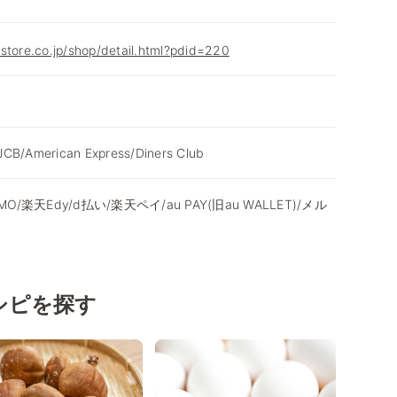
store.co.jp/shop/detail.html?pdid=220
JCB/American Express/Diners Club
ASMO/楽天Edy/d払い/楽天ペイ/au PAY(旧au WALLET)/メル
シピを探す