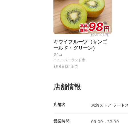
98
本体
円
価格
(税込 106円)
キウイフルーツ（サンゴ
ールド・グリーン）
各1コ
ニュージーランド産
8月6日(木)まで
店舗情報
店舗名
東急ストア フード
営業時間
09:00～23:00