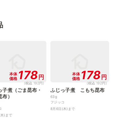
品
178
178
本体
本体
円
円
価格
価格
(税込 192円)
(税込 192円)
っ子煮（ごま昆布・
ふじっ子煮 こもち昆布
昆布）
63g
フジッコ
コ
8月6日(木)まで
(木)まで