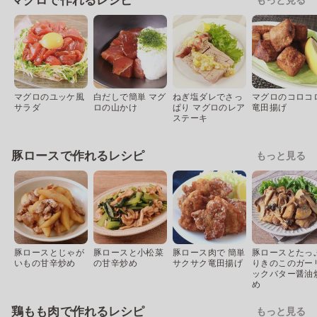
マグロで作れるレシピ
マグロのユッケ風
白だしで簡単 マグ
ねぎ塩ダレでさっ
マグロのコロコ
サラダ
ロの山かけ
ぱり マグロのレア
竜田揚げ
ステーキ
豚ロースで作れるレシピ
もっと見る
豚ロースとじゃが
豚ロースと小松菜
豚ロース肉で 簡単
豚ロースとたっ
いもの甘辛炒め
の甘辛炒め
サクサク竜田揚げ
りきのこのガー
ックバター醤油
め
鶏もも肉で作れるレシピ
もっと見る