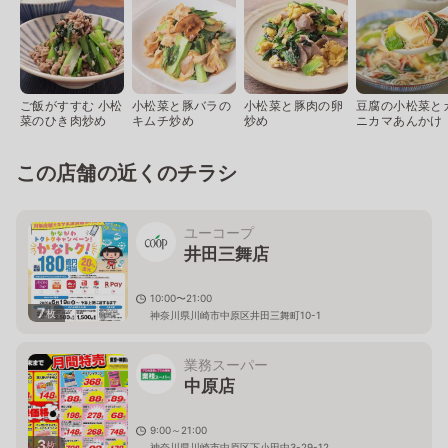
ご飯がすすむ 小松
小松菜と豚バラの
小松菜と豚肉の卵
豆腐の小松菜と
菜のひき肉炒め
キムチ炒め
炒め
ニカマあんかけ
この店舗の近くのチラシ
ユーコープ
井田三舞店
10:00〜21:00
7
枚
神奈川県川崎市中原区井田三舞町10-1
業務スーパー
中原店
9:00～21:00
3
枚
神奈川県川崎市中原区下小田中3-29-12