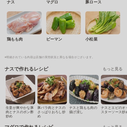
ナス
マグロ
豚ロース
鶏もも肉
ピーマン
小松菜
※明細されている内容は店舗の実売状況と異なる場合がございます。
ナスで作れるレシピ
もっと見る
生姜が爽やかな豚
豚バラ肉とナスの
ナスと鶏もも肉の
ナスとエビのオ
肉とナスのポン酢
さっぱりおろし炒
揚げ浸し
スターソース炒
炒め
め
もっと見る