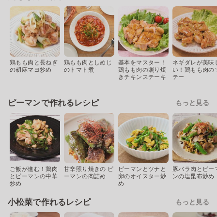
鶏もも肉と長ねぎ
鶏もも肉としめじ
基本をマスター！
ネギダレが美味
の胡麻マヨ炒め
のトマト煮
鶏もも肉の照り焼
い！鶏もも肉の
きチキンステーキ
テー
ピーマンで作れるレシピ
もっと見る
ご飯が進む！鶏肉
甘辛照り焼きの ピ
ピーマンとツナと
豚バラ肉とピー
とピーマンの中華
ーマンの肉詰め
卵のオイスター炒
ンの塩昆布炒め
炒め
め
小松菜で作れるレシピ
もっと見る