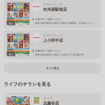
スギドラッグ
向河原駅前店
店舗HPをご確認ください
2
神奈川県川崎市中原区下沼部1758番地1 向河原シティ
枚
ハイツ1階
スギドラッグ
上小田中店
店舗HPをご確認ください
2
枚
神奈川県川崎市中原区上小田中六丁目1番20号
すべて見る
ライフのチラシを見る
ライフ
北越谷店