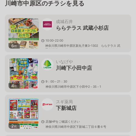
川崎市中原区のチラシを見る
成城石井
ららテラス 武蔵小杉店
10:00-22:00
6
神奈川県川崎市中原区新丸子東3-1302 ららテラス 武
枚
蔵小杉1F
いなげや
川崎下小田中店
9：00～21：30
4
枚
神奈川県川崎市中原区下小田中2－35－1
スギ薬局
下新城店
店舗HPをご確認ください
2
枚
神奈川県川崎市中原区下新城二丁目６番６号