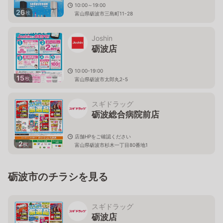
10:00～19:00
26
枚
富山県砺波市三島町11-28
Joshin
砺波店
10:00-19:00
15
枚
富山県砺波市太郎丸2-5
スギドラッグ
砺波総合病院前店
店舗HPをご確認ください
2
枚
富山県砺波市杉木一丁目80番地1
砺波市のチラシを見る
スギドラッグ
砺波店