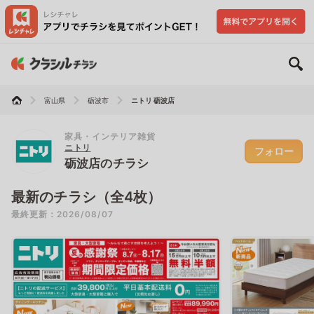
富山県
砺波市
ニトリ 砺波店
家具・インテリア雑貨
ニトリ
フォロー
砺波店のチラシ
最新のチラシ（全4枚）
最終更新：2026/08/07