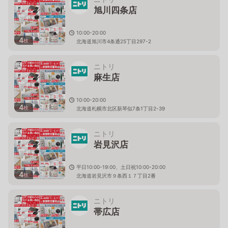
旭川四条店
10:00-20:00
4
枚
北海道旭川市4条通25丁目297-2
ニトリ
麻生店
10:00-20:00
4
枚
北海道札幌市北区新琴似7条1丁目2-39
ニトリ
岩見沢店
平日10:00-19:00、土日祝10:00-20:00
4
枚
北海道岩見沢市９条西１７丁目2番
ニトリ
帯広店