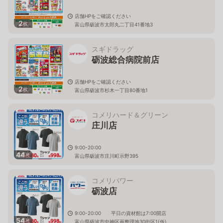
店舗HPをご確認ください
2
枚
富山県砺波市太郎丸二丁目41番地3
スギドラッグ
砺波総合病院前店
店舗HPをご確認ください
2
枚
富山県砺波市杉木一丁目80番地1
コメリハード＆グリーン
庄川店
9:00-20:00
44
枚
富山県砺波市庄川町示野395
コメリパワー
砺波店
9:00-20:00 平日の資材館は7:00開店
54
枚
富山県砺波市中神区画整理地30街区1(仮)