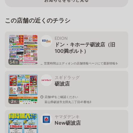
この店舗の近くのチラシ
EDION
ドン・キホーテ砺波店（旧
100満ボルト）
54
枚
営業時間はエディオンの店舗情報ページにて最新情報を
ご確認ください。
富山県砺波市太郎丸3丁目69番地ドン・キホーテ砺波店
1F
スギドラッグ
砺波店
店舗HPをご確認ください
2
枚
富山県砺波市太郎丸二丁目41番地3
ヤマダデンキ
New砺波店