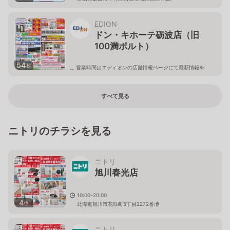
EDION
ドン・キホーテ砺波店（旧
100満ボルト）
54
枚
営業時間はエディオンの店舗情報ページにて最新情報を
ご確認ください。
富山県砺波市太郎丸3丁目69番地ドン・キホーテ砺波店
1F
すべて見る
ニトリのチラシを見る
ニトリ
旭川春光店
10:00-20:00
4
枚
北海道旭川市花咲町5丁目2272番地
ニトリ