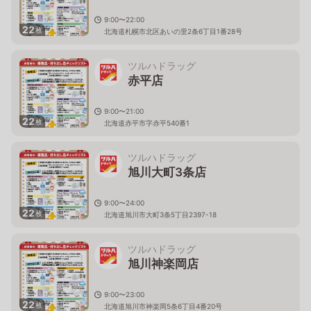
9:00〜22:00
22
枚
北海道札幌市北区あいの里2条6丁目1番28号
ツルハドラッグ
赤平店
9:00〜21:00
22
枚
北海道赤平市字赤平540番1
ツルハドラッグ
旭川大町3条店
9:00〜24:00
22
枚
北海道旭川市大町3条5丁目2397-18
ツルハドラッグ
旭川神楽岡店
9:00〜23:00
22
枚
北海道旭川市神楽岡5条6丁目4番20号