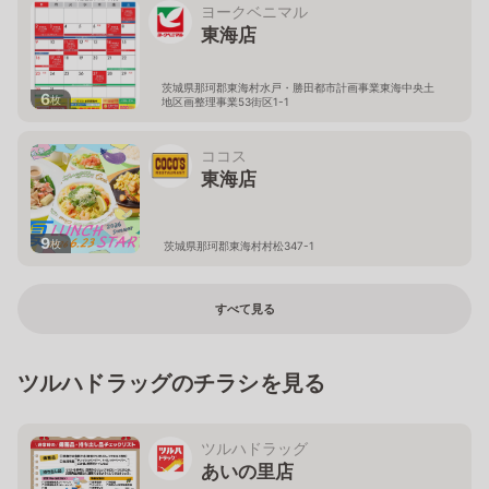
ヨークベニマル
東海店
茨城県那珂郡東海村水戸・勝田都市計画事業東海中央土
6
枚
地区画整理事業53街区1-1
ココス
東海店
9
枚
茨城県那珂郡東海村村松347-1
すべて見る
ツルハドラッグのチラシを見る
ツルハドラッグ
あいの里店