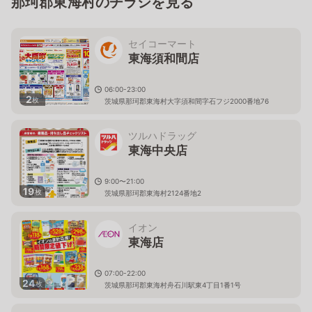
那珂郡東海村のチラシを見る
セイコーマート
東海須和間店
06:00-23:00
2
枚
茨城県那珂郡東海村大字須和間字石フジ2000番地76
ツルハドラッグ
東海中央店
9:00〜21:00
19
枚
茨城県那珂郡東海村2124番地2
イオン
東海店
07:00-22:00
24
枚
茨城県那珂郡東海村舟石川駅東4丁目1番1号