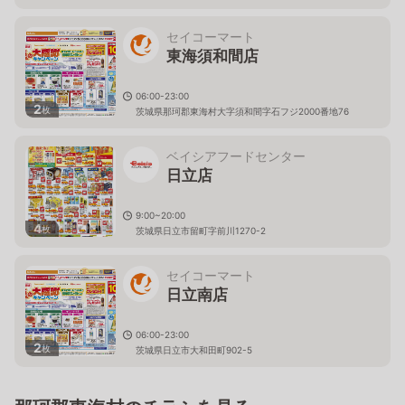
セイコーマート
東海須和間店
06:00-23:00
2
枚
茨城県那珂郡東海村大字須和間字石フジ2000番地76
ベイシアフードセンター
日立店
9:00~20:00
4
枚
茨城県日立市留町字前川1270-2
セイコーマート
日立南店
06:00-23:00
2
枚
茨城県日立市大和田町902-5