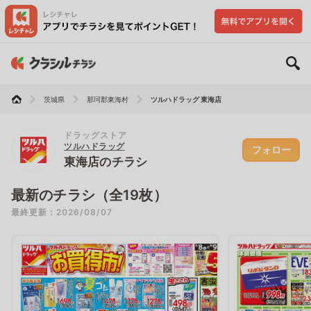
茨城県
那珂郡東海村
ツルハドラッグ 東海店
ドラッグストア
ツルハドラッグ
フォロー
東海店のチラシ
最新のチラシ（全19枚）
最終更新：2026/08/07