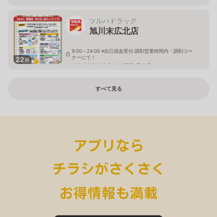
ツルハドラッグ
旭川末広北店
9:00～24:00 ※自己採血受付:調剤営業時間内・調剤コー
ナーにて！
22
枚
北海道旭川市末広1条10丁目1番20号
すべて見る