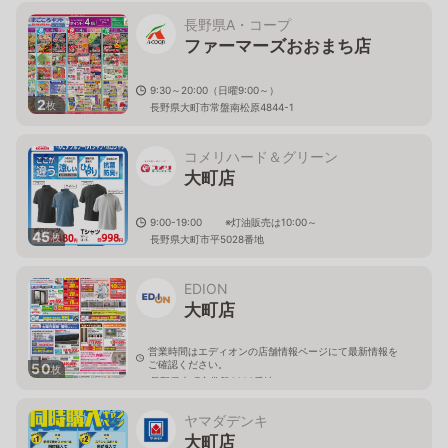
長野県A・コープ
ファーマーズおおまち店
9:30～20:00（日曜9:00～）
2
枚
長野県大町市常盤南松原4844-1
コメリハード＆グリーン
大町店
9:00-19:00 ※灯油販売は10:00～
45
枚
長野県大町市平5028番地
EDION
大町店
営業時間はエディオンの店舗情報ページにて最新情報を
ご確認ください。
50
枚
長野県大町市常盤6906番地
ヤマダデンキ
大町店