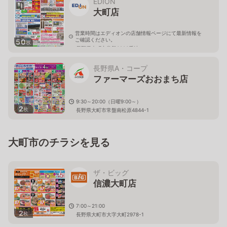
EDION
大町店
営業時間はエディオンの店舗情報ページにて最新情報を
ご確認ください。
50
枚
長野県大町市常盤6906番地
長野県A・コープ
ファーマーズおおまち店
9:30～20:00（日曜9:00～）
2
枚
長野県大町市常盤南松原4844-1
大町市のチラシを見る
ザ・ビッグ
信濃大町店
7:00～21:00
2
枚
長野県大町市大字大町2978-1