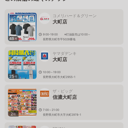
コメリハード＆グリーン
大町店
9:00-19:00 ※灯油販売は10:00～
45
枚
長野県大町市平5028番地
ヤマダデンキ
大町店
10:00～19:00
25
枚
長野県大町市大町2955-1
ザ・ビッグ
信濃大町店
7:00～21:00
2
枚
長野県大町市大字大町2978-1