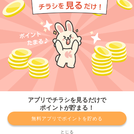
今すぐアプリをダウンロードする
アプリでチラシを見るだけで
ポイントが貯まる！
無料アプリでポイントを貯める
プライバシーポリシー
利用規約
運営会社
サービスに関してのお問い合わせ
チラシ掲載をお考えの方
とじる