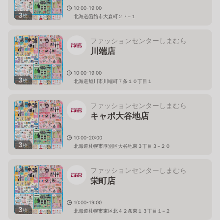
10:00-19:00
3
枚
北海道函館市大森町２７−１
ファッションセンターしまむら
川端店
10:00-19:00
3
枚
北海道旭川市川端町７条１０丁目１
ファッションセンターしまむら
キャポ大谷地店
10:00-20:00
3
枚
北海道札幌市厚別区大谷地東３丁目３−２０
ファッションセンターしまむら
栄町店
10:00-19:00
3
枚
北海道札幌市東区北４２条東１３丁目１−２