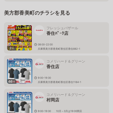
美方郡香美町のチラシを見る
フレッシュバザール
香住ﾊﾟｰｸ店
08:00-22:00
2
枚
兵庫県美方郡香美町香住区香住882-1
コメリハード＆グリーン
香住店
9:00-19:30
46
枚
兵庫県美方郡香美町香住区香住1184-1
コメリハード＆グリーン
村岡店
9:00-19:30 10月～3月は19:00閉店