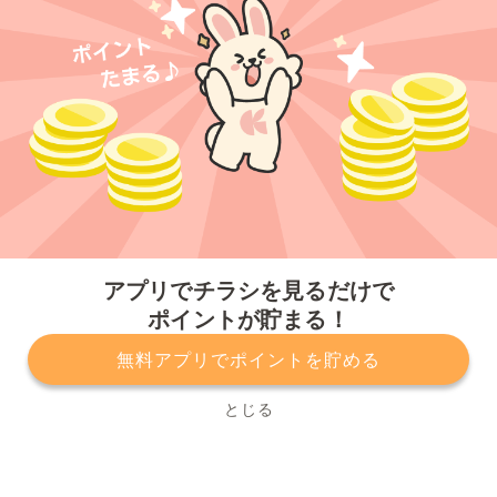
今すぐアプリをダウンロードする
アプリでチラシを見るだけで
ポイントが貯まる！
無料アプリでポイントを貯める
プライバシーポリシー
利用規約
運営会社
サービスに関してのお問い合わせ
チラシ掲載をお考えの方
とじる
Copyright© Kurashiru, Inc. All Rights Reserved.