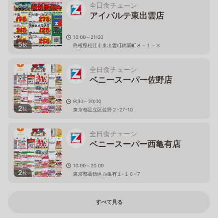
全日食チェーン
アイパルテ東出雲店
10:00～21:00
5
枚
島根県松江市東出雲町錦新町８－１－３
全日食チェーン
ベニースーパー佐野店
9:30～20:00
2
枚
東京都足立区佐野２-27-10
全日食チェーン
ベニースーパー西亀有店
10:00～20:00
2
枚
東京都葛飾区西亀有１-１６-７
すべて見る