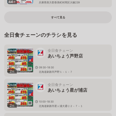
44
枚
兵庫県美方郡香美町村岡区大糠239
すべて見る
全日食チェーンのチラシを見る
全日食チェーン
あいちょう芦野店
09:30-18:30
2
枚
北海道釧路市芦野１－１－７
全日食チェーン
あいちょう星が浦店
10:00-18:30
2
枚
北海道釧路市星ヶ浦大通り２－７－１