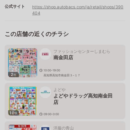
公式サイト
https://shop.autobacs.com/ja/retail/shops/390
404
この店舗の近くのチラシ
ファッションセンターしまむら
南金田店
10:00-19:00
2
枚
高知県高知市南金田３−１７
よどや
よどやドラッグ高知南金田
店
10
枚
09:00-0:00
高知県高知市南金田３－１２
洋服の青山