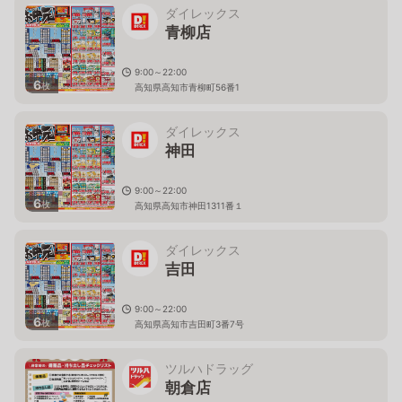
ダイレックス
青柳店
9:00～22:00
6
枚
高知県高知市青柳町56番1
ダイレックス
神田
9:00～22:00
6
枚
高知県高知市神田1311番１
ダイレックス
吉田
9:00～22:00
6
枚
高知県高知市吉田町3番7号
ツルハドラッグ
朝倉店