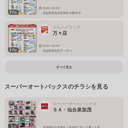
9:00〜22:00
17
枚
高知県高知市若草町16番40号
ツルハドラッグ
万々店
9:00〜24:00
17
枚
高知県高知市万々15-1
すべて見る
スーパーオートバックスのチラシを見る
スーパーオートバックス
ＳＡ・仙台泉加茂
5
枚
宮城県仙台市泉区上谷刈四丁目１０番２６号