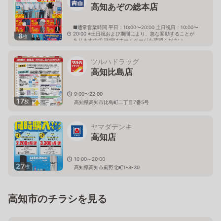
高知あぞの総本店
■通常営業時間 平日：10:00〜20:00 土日祝日：10:00〜
20:00 ※土日祝および期間により、急な変動することが
8
枚
ありますので 詳細はホームページを確認ください
高知県高知市薊野西町三丁目18番18号
ツルハドラッグ
高知比島店
9:00〜22:00
17
枚
高知県高知市比島町二丁目7番5号
ヤマダデンキ
高知店
10:00～20:00
27
枚
高知県高知市薊野北町1-8-30
高知市のチラシを見る