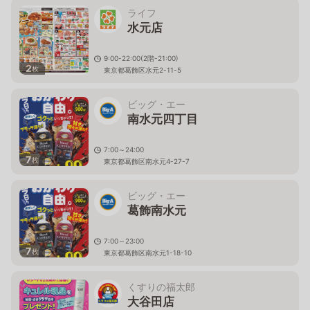
ライフ
水元店
9:00-22:00(2階-21:00)
2
枚
東京都葛飾区水元2-11-5
ビッグ・エー
南水元四丁目
7:00～24:00
7
枚
東京都葛飾区南水元4-27-7
ビッグ・エー
葛飾南水元
7:00～23:00
7
枚
東京都葛飾区南水元1-18-10
くすりの福太郎
大谷田店