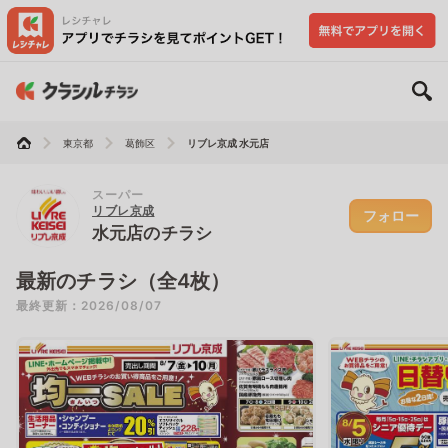
東京都
葛飾区
リブレ京成 水元店
スーパー
リブレ京成
フォロー
水元店のチラシ
最新のチラシ（全4枚）
最終更新：2026/08/07