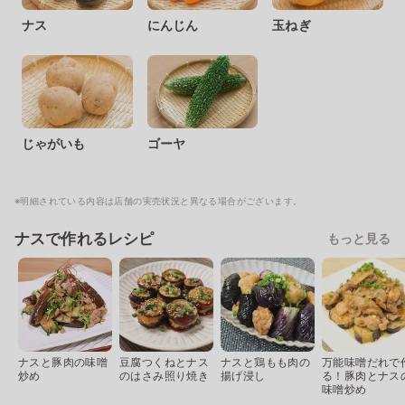
ナス
にんじん
玉ねぎ
じゃがいも
ゴーヤ
※明細されている内容は店舗の実売状況と異なる場合がございます。
ナスで作れるレシピ
もっと見る
ナスと豚肉の味噌
豆腐つくねとナス
ナスと鶏もも肉の
万能味噌だれで
炒め
のはさみ照り焼き
揚げ浸し
る！豚肉とナス
味噌炒め