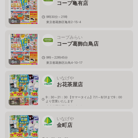
コープ亀有店
9時30分～21時
6
枚
東京都葛飾区亀有2-15-4
コープみらい
コープ葛飾白鳥店
9時～22時45分
6
枚
東京都葛飾区白鳥4-10-17
いなげや
お花茶屋店
9：30～21：30 【サマータイム】7/1～8/31まで9：00
より営業いたします
3
枚
東京都葛飾区白鳥1－6－1
いなげや
金町店