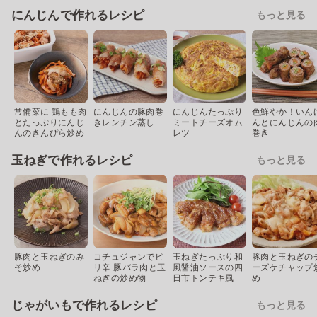
にんじんで作れるレシピ
もっと見る
常備菜に 鶏もも肉
にんじんの豚肉巻
にんじんたっぷり
色鮮やか！いん
とたっぷりにんじ
きレンチン蒸し
ミートチーズオム
んとにんじんの
んのきんぴら炒め
レツ
巻き
玉ねぎで作れるレシピ
もっと見る
豚肉と玉ねぎのみ
コチュジャンでピ
玉ねぎたっぷり和
豚肉と玉ねぎの
そ炒め
リ辛 豚バラ肉と玉
風醤油ソースの四
ーズケチャップ
ねぎの炒め物
日市トンテキ風
め
じゃがいもで作れるレシピ
もっと見る