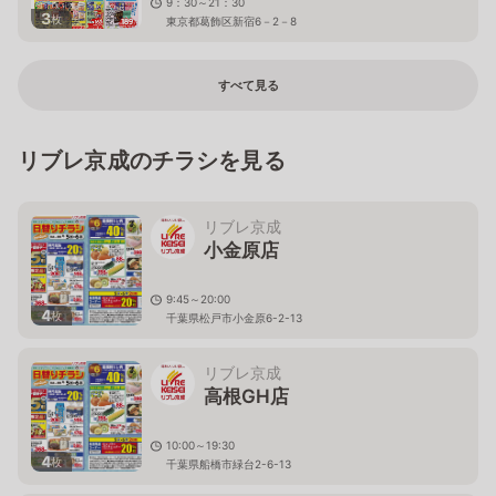
9：30～21：30
3
枚
東京都葛飾区新宿6－2－8
すべて見る
リブレ京成のチラシを見る
リブレ京成
小金原店
9:45～20:00
4
枚
千葉県松戸市小金原6-2-13
リブレ京成
高根GH店
10:00～19:30
4
枚
千葉県船橋市緑台2-6-13