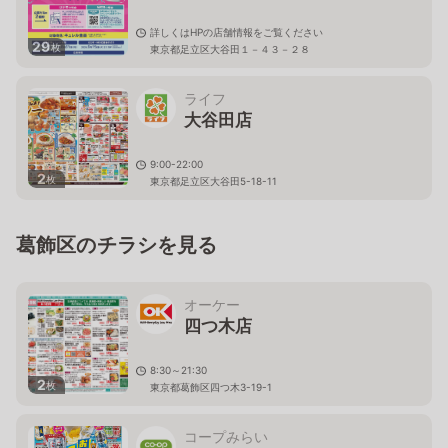
詳しくはHPの店舗情報をご覧ください
29
枚
東京都足立区大谷田１－４３－２８
ライフ
大谷田店
9:00-22:00
2
枚
東京都足立区大谷田5-18-11
葛飾区のチラシを見る
オーケー
四つ木店
8:30～21:30
2
枚
東京都葛飾区四つ木3-19-1
コープみらい