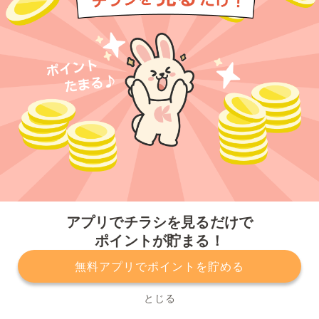
今すぐアプリをダウンロードする
アプリでチラシを見るだけで
ポイントが貯まる！
無料アプリでポイントを貯める
プライバシーポリシー
利用規約
運営会社
サービスに関してのお問い合わせ
チラシ掲載をお考えの方
とじる