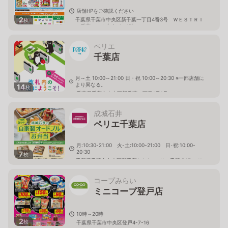
店舗HPをご確認ください
2
千葉県千葉市中央区新千葉一丁目4番3号 ＷＥＳＴＲＩ
枚
Ｏ千葉フコク生命ビル1階
ペリエ
千葉店
月～土 10:00～21:00 日・祝 10:00～20:30 ※一部店舗に
より異なる。
14
枚
千葉県千葉市中央区新千葉一丁目1番1号
成城石井
ペリエ千葉店
月:10:30-21:00 火-土:10:00-21:00 日･祝:10:00-
20:30
7
枚
千葉県千葉市中央区新千葉1-1-1 ペリエ千葉 B1F ペリ
チカ
コープみらい
ミニコープ登戸店
10時～20時
2
枚
千葉県千葉市中央区登戸4-7-16