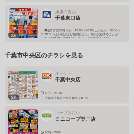
洋服の青山
千葉東口店
■通常営業時間 平日：10:00〜20:00 土日祝日：10:00〜
20:00 ※土日祝および期間により、急な変動することが
8
枚
ありますので 詳細はホームページを確認ください
千葉県千葉市中央区富士見二丁目4番10号
千葉市中央区のチラシを見る
オーケー
千葉中央店
8:30～21:30
2
枚
千葉県千葉市中央区祐光3-8-18
コープみらい
ミニコープ登戸店
10時～20時