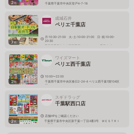
2
枚
千葉県千葉市中央区登戸4-7-16
成城石井
ペリエ千葉店
月:10:30-21:00 火-土:10:00-21:00 日･祝:10:00-
20:30
7
枚
千葉県千葉市中央区新千葉1-1-1 ペリエ千葉 B1F ペリ
チカ
ワイズマート
ペリエ西千葉店
10:00〜22:00
2
千葉県千葉市中央区春日2-24-4 ペリエ西千葉1階104区
枚
画
スギドラッグ
千葉駅西口店
店舗HPをご確認ください
2
千葉県千葉市中央区新千葉一丁目4番3号 ＷＥＳＴＲＩ
枚
Ｏ千葉フコク生命ビル1階