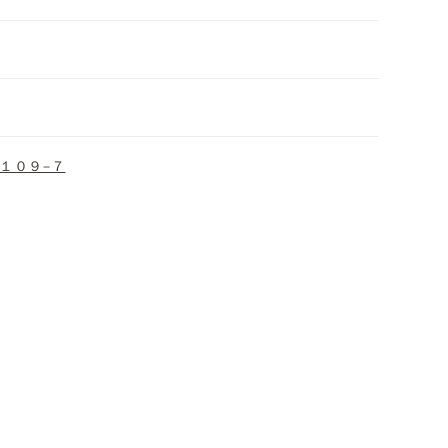
１０９−７