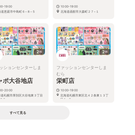
00-19:00
10:00-19:00
海道恵庭市中島町６−８−５
北海道函館市大森町２７−１
2
2
枚
枚
ッションセンターしま
ファッションセンターしま
むら
ャポ大谷地店
栄町店
00-20:00
10:00-19:00
海道札幌市厚別区大谷地東３丁目
北海道札幌市東区北４２条東１３丁
２０
目１−２
すべて見る