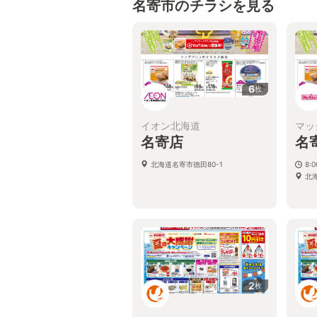
名寄市のチラシを見る
6
枚
イオン北海道
マッ
名寄店
名
北海道名寄市徳田80-1
8:
北
2
枚