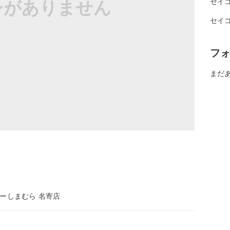
シがありません
セイコ
セイ
フ
まだ
ーしまむら 名寄店