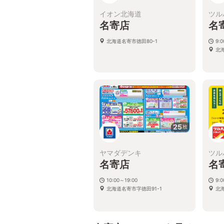
イオン北海道
ツル
名寄店
名
北海道名寄市徳田80-1
9:
北
25
枚
ヤマダデンキ
ツル
名寄店
名
10:00～19:00
9:
北海道名寄市字徳田91-1
北