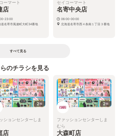
コーマート
セイコーマート
連店
名寄中央店
00-23:00
06:00-00:00
海道名寄市風連町大町34番地
北海道名寄市西４条南１丁目３番地
すべて見る
むらのチラシを見る
2
2
枚
枚
ッションセンターしま
ファッションセンターしま
むら
庭店
大森町店