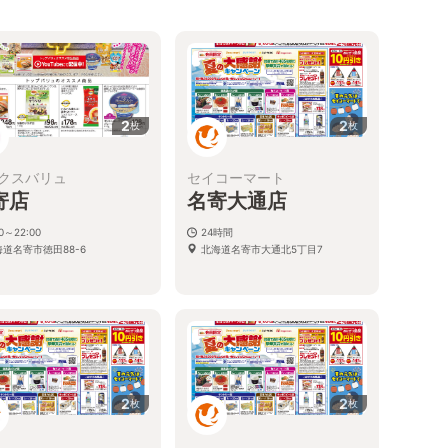
2
2
枚
枚
クスバリュ
セイコーマート
寄店
名寄大通店
00～22:00
24時間
海道名寄市徳田88-6
北海道名寄市大通北5丁目7
2
2
枚
枚