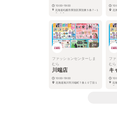
10:00-19:00
10:
北海道札幌市厚別区厚別東５条７−１
北
２−１０
2
枚
ファッションセンターしま
ファ
むら
むら
川端店
キ
10:00-19:00
10:
北海道旭川市川端町７条１０丁目１
北
３−