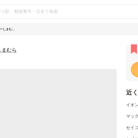
しまむ...
しまむら
近
イオン
マッ
セイ