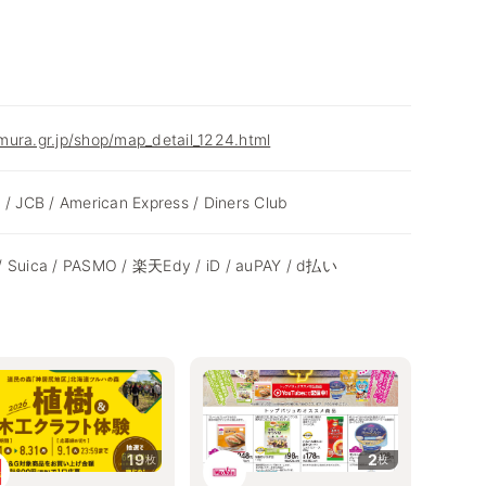
ura.gr.jp/shop/map_detail_1224.html
 / JCB / American Express / Diners Club
/ Suica / PASMO / 楽天Edy / iD / auPAY / d払い
19
2
枚
枚