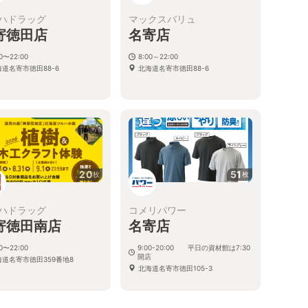
ハドラッグ
マックスバリュ
寄徳田店
名寄店
00〜22:00
8:00～22:00
海道名寄市徳田88-6
北海道名寄市徳田88-6
20
51
枚
枚
ハドラッグ
コメリパワー
寄徳田南店
名寄店
00〜22:00
9:00-20:00 平日の資材館は7:30
開店
海道名寄市徳田359番地8
北海道名寄市徳田105-3