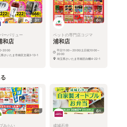
3
6
枚
枚
パーバリュー
ペットの専門店コジマ
浦和店
浦和店
0-20:00
平日11:00～20:00/土日祝10:00～
20:00
県さいたま市南区文蔵3-13-1
埼玉県さいたま市南区白幡4-22-1
見る
6
6
枚
枚
プみらい
成城石井