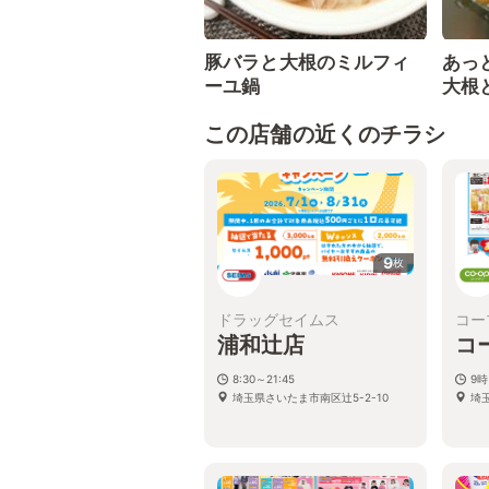
豚バラと大根のミルフィ
あっ
ーユ鍋
大根
この店舗の近くのチラシ
9
枚
ドラッグセイムス
コー
浦和辻店
コ
8:30～21:45
9時
埼玉県さいたま市南区辻5-2-10
埼玉