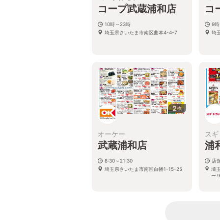
コープ武蔵浦和店
コ
10時～23時
9時
埼玉県さいたま市南区曲本4-4-7
埼玉
2
枚
オーケー
スギ
武蔵浦和店
浦
8:30～21:30
店
埼玉県さいたま市南区白幡1-15-25
埼
ー