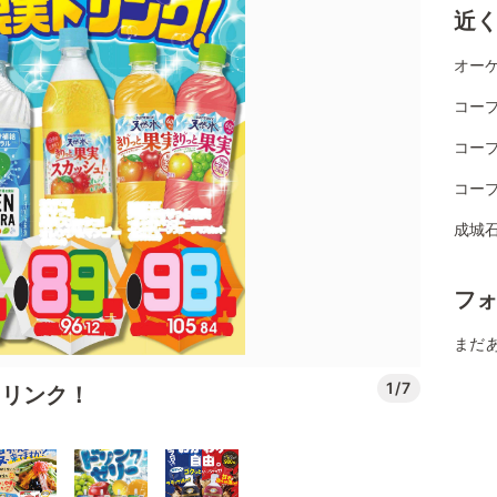
近
オーケ
コー
コー
コー
成城
フ
まだ
1/7
ドリンク！