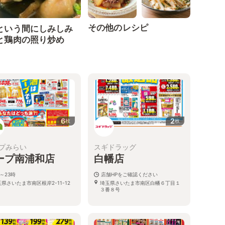
その他のレシピ
という間にしみしみ
と鶏肉の照り炒め
6
2
枚
枚
プみらい
スギドラッグ
ープ南浦和店
白幡店
～23時
店舗HPをご確認ください
県さいたま市南区根岸2-11-12
埼玉県さいたま市南区白幡６丁目１
３番８号