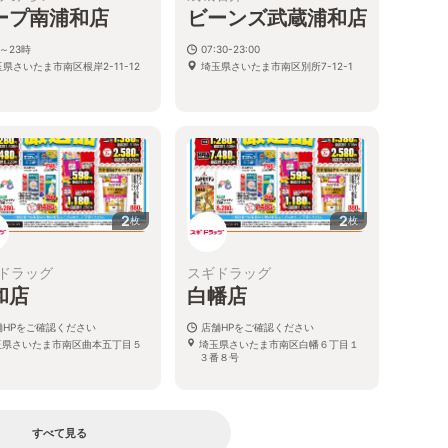
ープ南浦和店
ビーンズ武蔵浦和店
～23時
07:30-23:00
県さいたま市南区根岸2-11-12
埼玉県さいたま市南区別所7-12-1
2
2
枚
枚
ドラッグ
スギドラッグ
和店
白幡店
舗HPをご確認ください
店舗HPをご確認ください
玉県さいたま市南区曲本五丁目５
埼玉県さいたま市南区白幡６丁目１
９
３番８号
すべて見る