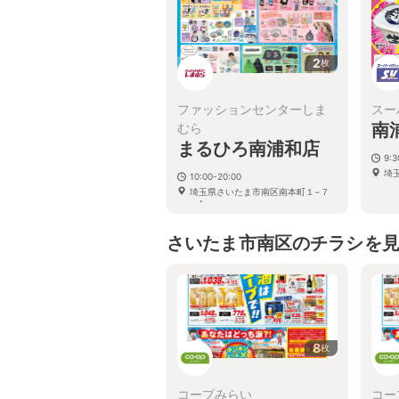
2
枚
ファッションセンターしま
スー
南
むら
まるひろ南浦和店
9:3
埼玉
10:00-20:00
埼玉県さいたま市南区南本町１−７
−４
さいたま市南区のチラシを
8
枚
コープみらい
コー