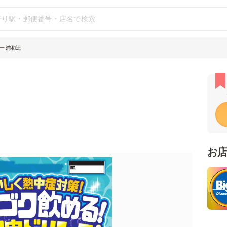
ー 浦和辻
お