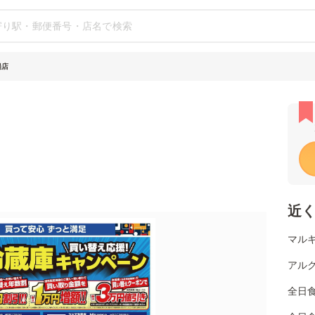
陽店
近
マルキ
アルク
全日