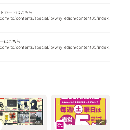
トカードはこちら
com/ito/contents/special/lp/why_edion/content05/index.
ーはこちら
com/ito/contents/special/lp/why_edion/content05/index.
4
5
枚
枚