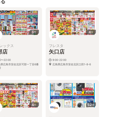
見る
6
4
枚
枚
レックス
フレスタ
部店
矢口店
00〜22:00
9:00-22:00
島県広島市安佐北区可部一丁目6番
広島県広島市安佐北区口田1-8-6
号
4
52
枚
枚