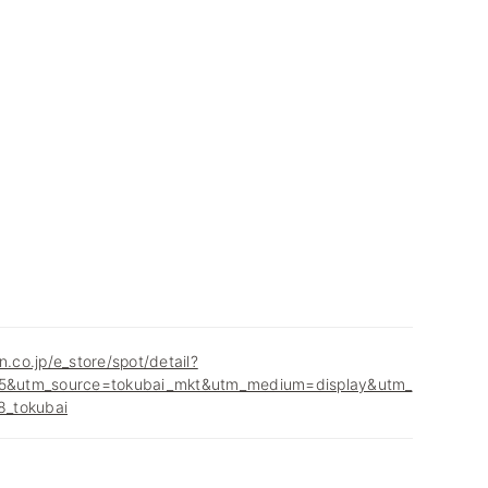
n.co.jp/e_store/spot/detail?
&utm_source=tokubai_mkt&utm_medium=display&utm_
_tokubai