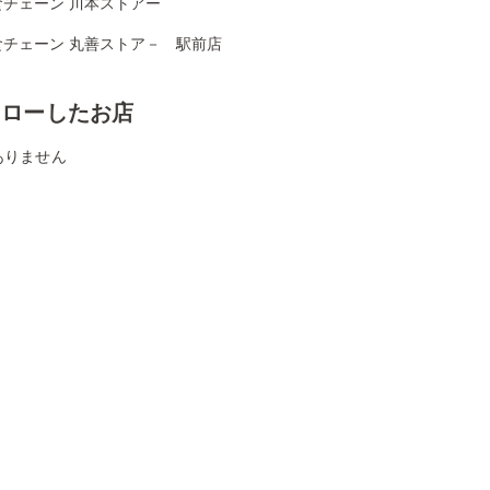
食チェーン 川本ストアー
食チェーン 丸善ストア－ 駅前店
ォローしたお店
ありません