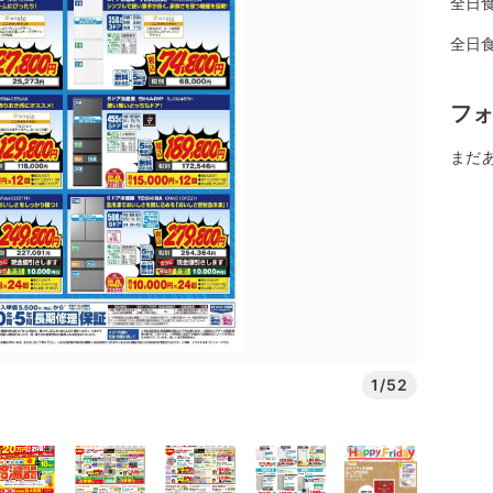
全日
全日
フ
まだ
1/52