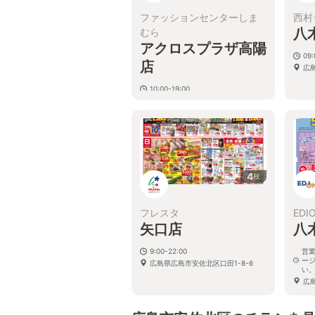
ファッションセンターしま
西村
八
むら
アクロスプラザ高陽
09:
店
広
10:00-19:00
広島県広島市安佐北区深川５−３０
−３５
4
枚
フレスタ
EDI
矢口店
八
9:00-22:00
営
ー
広島県広島市安佐北区口田1-8-6
い
広
10