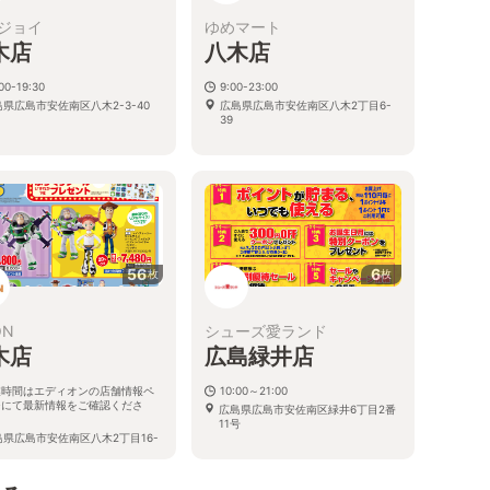
ジョイ
ゆめマート
木店
八木店
00-19:30
9:00-23:00
島県広島市安佐南区八木2-3-40
広島県広島市安佐南区八木2丁目6-
39
56
6
枚
枚
ON
シューズ愛ランド
木店
広島緑井店
業時間はエディオンの店舗情報ペ
10:00～21:00
ジにて最新情報をご確認くださ
広島県広島市安佐南区緑井6丁目2番
。
11号
島県広島市安佐南区八木2丁目16-