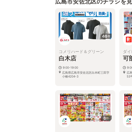
広島市安佐北区のチラシを
46
枚
コメリハード＆グリーン
ダイ
白木店
可
9:00-19:00
9:
広島県広島市安佐北区白木町三田字
広
小椿4204-3
53
6
枚