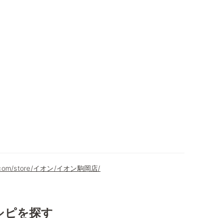
on.com/store/イオン/イオン駒岡店/
シピを探す