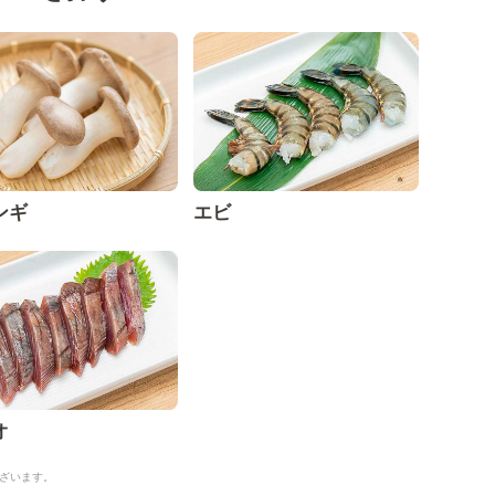
ンギ
エビ
オ
ざいます。