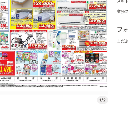
スギ
業務ス
フ
まだ
1/2