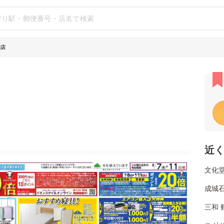
岡店
近
文化堂
成城
三和 