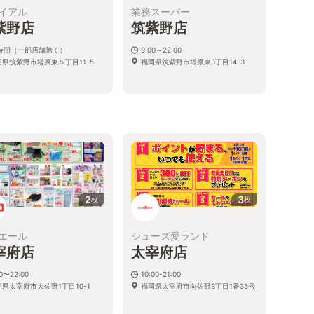
イアル
業務スーパー
紫野店
筑紫野店
4時間（一部店舗除く）
9:00～22:00
岡県筑紫野市塔原東５丁目11-5
福岡県筑紫野市塔原東3丁目14-3
2
3
枚
枚
エール
シューズ愛ランド
宰府店
太宰府店
00〜22:00
10:00-21:00
岡県太宰府市大佐野1丁目10-1
福岡県太宰府市向佐野3丁目1番35号