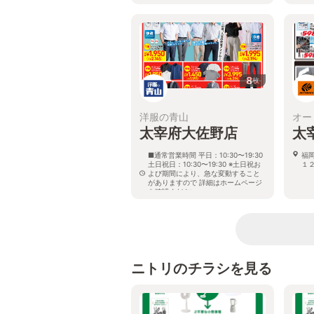
8
枚
洋服の青山
オー
太宰府大佐野店
太
■通常営業時間 平日：10:30〜19:30
福
土日祝日：10:30〜19:30 ※土日祝お
１
よび期間により、急な変動すること
がありますので 詳細はホームページ
を確認ください
福岡県太宰府市大佐野一丁目4番5号
ニトリのチラシを見る