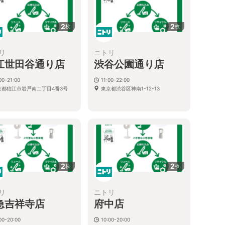
2
2
枚
枚
リ
ニトリ
江世田谷通り店
渋谷公園通り店
00-21:00
11:00-22:00
京都狛江市岩戸南二丁目4番3号
東京都渋谷区神南1-12-13
2
2
枚
枚
リ
ニトリ
急吉祥寺店
府中店
00-20:00
10:00-20:00