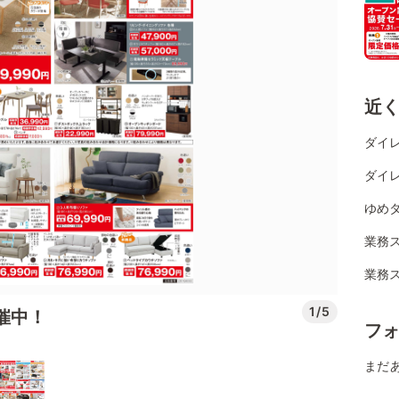
近
ダイレ
ダイレ
ゆめタ
業務
業務
1/5
開催中！
フ
まだ