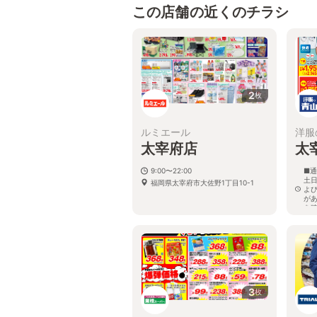
この店舗の近くのチラシ
2
枚
ルミエール
洋服
太宰府店
太
9:00〜22:00
■通
土日
福岡県太宰府市大佐野1丁目10-1
よ
が
を
福
3
枚