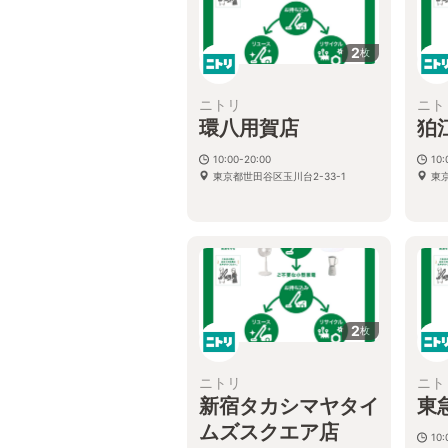
2
枚
ニトリ
ニト
環八用賀店
狛
10:00-20:00
10:
東京都世田谷区玉川台2-33-1
東
2
枚
ニトリ
ニト
新宿タカシマヤタイ
東
ムズスクエア店
10: