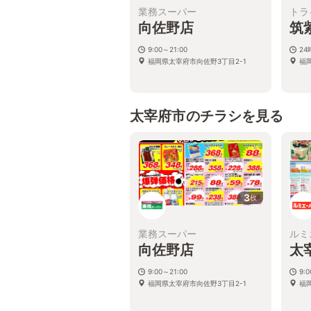
業務スーパー
トラ
向佐野店
筑
9:00～21:00
2
福岡県太宰府市向佐野3丁目2-1
福
太宰府市のチラシを見る
3
枚
業務スーパー
ルミ
向佐野店
太
9:00～21:00
9:
福岡県太宰府市向佐野3丁目2-1
福