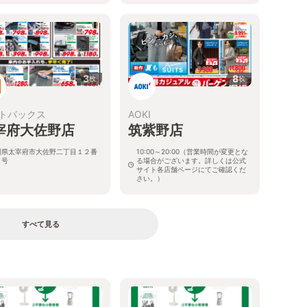
3
8
枚
枚
トバックス
AOKI
宰府大佐野店
筑紫野店
岡県太宰府市大佐野二丁目１２番
10:00～20:00（営業時間が変更とな
２号
る場合がございます。詳しくは公式
サイト各店舗ページにてご確認くだ
さい。）
福岡県太宰府市都府楼南5-6-6
すべて見る