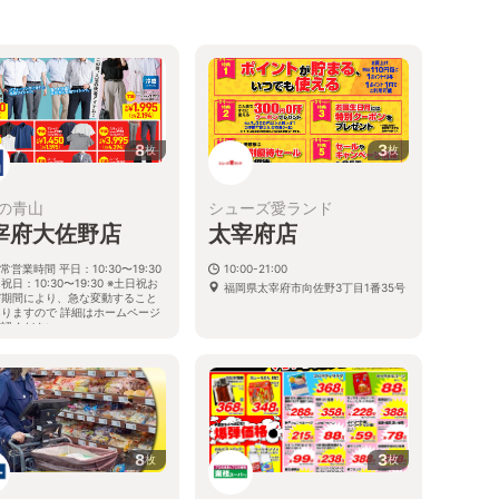
8
3
枚
枚
の青山
シューズ愛ランド
宰府大佐野店
太宰府店
常営業時間 平日：10:30〜19:30
10:00-21:00
祝日：10:30〜19:30 ※土日祝お
福岡県太宰府市向佐野3丁目1番35号
び期間により、急な変動すること
ありますので 詳細はホームページ
確認ください
岡県太宰府市大佐野一丁目4番5号
8
3
枚
枚