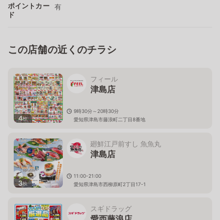
ポイントカー
有
ド
この店舗の近くのチラシ
フィール
津島店
9時30分～20時30分
4
枚
愛知県津島市藤浪町二丁目8番地
廻鮮江戸前すし 魚魚丸
津島店
11:00-21:00
3
枚
愛知県津島市西柳原町2丁目17-1
スギドラッグ
愛西藤浪店