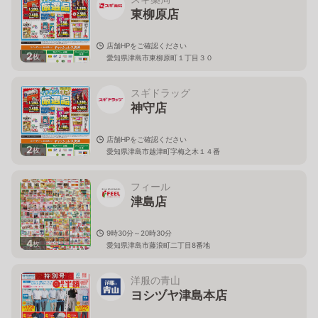
東柳原店
店舗HPをご確認ください
2
枚
愛知県津島市東柳原町１丁目３０
スギドラッグ
神守店
店舗HPをご確認ください
2
枚
愛知県津島市越津町字梅之木１４番
フィール
津島店
9時30分～20時30分
4
枚
愛知県津島市藤浪町二丁目8番地
洋服の青山
ヨシヅヤ津島本店