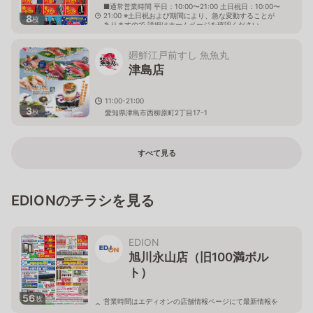
■通常営業時間 平日：10:00〜21:00 土日祝日：10:00〜
21:00 ※土日祝および期間により、急な変動することが
8
枚
ありますので 詳細はホームページを確認ください
愛知県津島市大字津島字北新開351番地 ヨシヅヤ津島本
店２階
廻鮮江戸前すし 魚魚丸
津島店
11:00-21:00
3
枚
愛知県津島市西柳原町2丁目17-1
すべて見る
EDIONのチラシを見る
EDION
旭川永山店（旧100満ボル
ト）
56
枚
営業時間はエディオンの店舗情報ページにて最新情報を
ご確認ください。