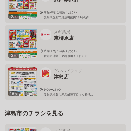
店舗HPをご確認ください
2
枚
愛知県愛西市見越町前田159番地3
スギ薬局
東柳原店
店舗HPをご確認ください
2
枚
愛知県津島市東柳原町１丁目３０
ツルハドラッグ
津島店
9:00〜21:00
18
枚
愛知県津島市愛宕町三丁目４０番地１
津島市のチラシを見る
スギ薬局