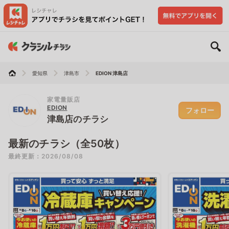
愛知県
津島市
EDION 津島店
家電量販店
EDION
フォロー
津島店のチラシ
最新のチラシ（全50枚）
最終更新：2026/08/08