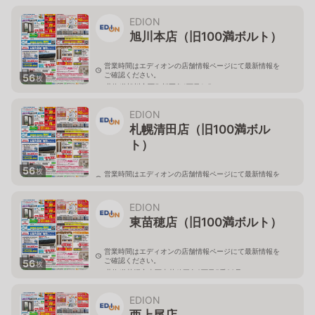
北海道旭川市永山二条3-1-15
EDION
旭川本店（旧100満ボルト）
営業時間はエディオンの店舗情報ページにて最新情報を
ご確認ください。
56
枚
北海道旭川市西御料五条1丁目1-5
EDION
札幌清田店（旧100満ボル
ト）
56
枚
営業時間はエディオンの店舗情報ページにて最新情報を
ご確認ください。
北海道札幌市清田区真栄56
EDION
東苗穂店（旧100満ボルト）
営業時間はエディオンの店舗情報ページにて最新情報を
ご確認ください。
56
枚
北海道札幌市東区東苗穂三条2丁目5番20号
EDION
西上尾店