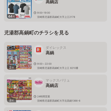
高鍋店
9:00-19:00
44
枚
宮崎県児湯郡高鍋町大字上江2178
児湯郡高鍋町のチラシを見る
ダイレックス
高鍋
9:00～22:00
2
枚
宮崎県児湯郡高鍋町大字上江 8210番
マックスバリュ
高鍋店
24時間営業
2
枚
宮崎県児湯郡高鍋町大字北高鍋1366-6