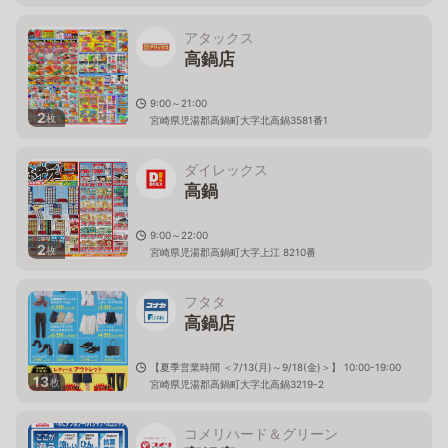
アタックス
高鍋店
9:00～21:00
2
枚
宮崎県児湯郡高鍋町大字北高鍋3581番1
ダイレックス
高鍋
9:00～22:00
2
枚
宮崎県児湯郡高鍋町大字上江 8210番
フタタ
高鍋店
【夏季営業時間 ＜7/13(月)～9/18(金)＞】 10:00-19:00
13
枚
宮崎県児湯郡高鍋町大字北高鍋3219-2
コメリハード＆グリーン