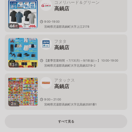
コメリハード＆グリーン
高鍋店
9:00-19:00
44
枚
宮崎県児湯郡高鍋町大字上江2178
フタタ
高鍋店
【夏季営業時間 ＜7/13(月)～9/18(金)＞】 10:00-19:00
13
枚
宮崎県児湯郡高鍋町大字北高鍋3219-2
アタックス
高鍋店
9:00～21:00
2
枚
宮崎県児湯郡高鍋町大字北高鍋3581番1
すべて見る