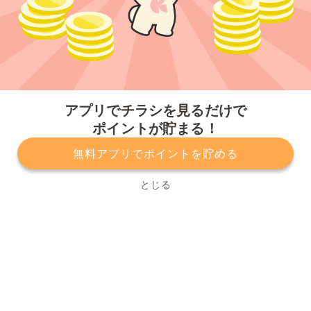
今すぐアプリをダウンロードする
アプリでチラシを見るだけで
ポイントが貯まる！
無料アプリでポイントを貯める
プライバシーポリシー
利用規約
運営会社
サービスに関してのお問い合わせ
チラシ掲載をお考えの方
とじる
Copyright© Kurashiru, Inc. All Rights Reserved.