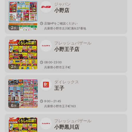
ジャパン
小野店
店舗HPをご確認ください
2
枚
兵庫県小野市古川町溝向37番地
フレッシュバザール
小野王子店
08:00-23:00
2
枚
兵庫県小野市王子町
ダイレックス
王子
9:00～21:45
6
枚
兵庫県小野市王子町163
フレッシュバザール
小野黒川店