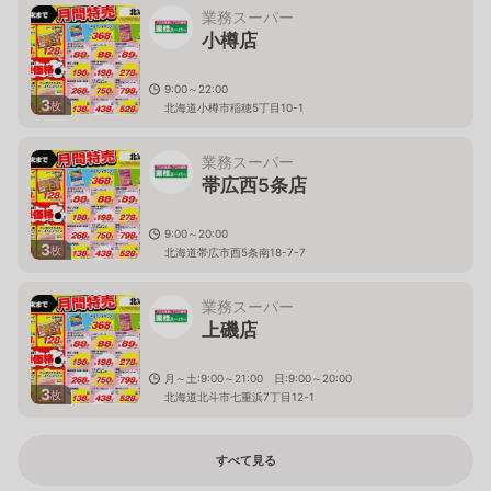
業務スーパー
小樽店
9:00～22:00
3
枚
北海道小樽市稲穂5丁目10-1
業務スーパー
帯広西5条店
9:00～20:00
3
枚
北海道帯広市西5条南18-7-7
業務スーパー
上磯店
月～土:9:00～21:00 日:9:00～20:00
3
枚
北海道北斗市七重浜7丁目12-1
すべて見る