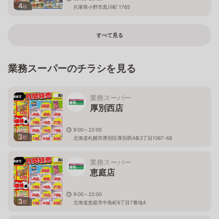
4
枚
兵庫県小野市黒川町 1765
すべて見る
業務スーパーのチラシを見る
業務スーパー
厚別西店
9:00～22:00
3
枚
北海道札幌市厚別区厚別西4条3丁目1067-68
業務スーパー
恵庭店
9:00～22:00
3
枚
北海道恵庭市中島町6丁目7番地4