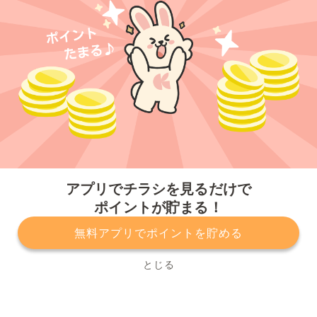
今すぐアプリをダウンロードする
アプリでチラシを見るだけで
ポイントが貯まる！
無料アプリでポイントを貯める
プライバシーポリシー
利用規約
運営会社
サービスに関してのお問い合わせ
チラシ掲載をお考えの方
とじる
Copyright© Kurashiru, Inc. All Rights Reserved.