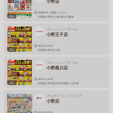
小野店
店舗HPをご確認ください
2
枚
兵庫県小野市古川町溝向37番地
フレッシュバザール
小野王子店
08:00-23:00
2
枚
兵庫県小野市王子町
フレッシュバザール
小野黒川店
08:00-23:00
2
枚
兵庫県小野市黒川町字馬渡り1251番
アルカドラッグストア
小野店
09:00-20:00