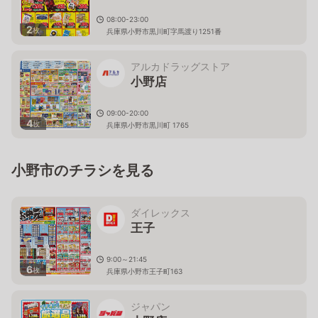
08:00-23:00
2
枚
兵庫県小野市黒川町字馬渡り1251番
アルカドラッグストア
小野店
09:00-20:00
4
枚
兵庫県小野市黒川町 1765
小野市のチラシを見る
ダイレックス
王子
9:00～21:45
6
枚
兵庫県小野市王子町163
ジャパン