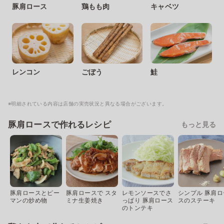
豚肩ロース
鶏もも肉
キャベツ
レンコン
ごぼう
鮭
※明細されている内容は店舗の実売状況と異なる場合がございます。
豚肩ロースで作れるレシピ
もっと見る
豚肩ロースとピー
豚肩ロースで スタ
レモンソースでさ
シンプル 豚肩ロ
マンの炒め物
ミナ生姜焼き
っぱり 豚肩ロース
スのステーキ
のトンテキ