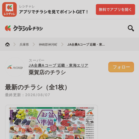
兵庫県
神崎郡神河町
JA全農Aコープ 近畿・東...
スーパー
JA全農Aコープ 近畿・東海エリア
フォロー
粟賀店のチラシ
最新のチラシ（全1枚）
最終更新：2026/08/07