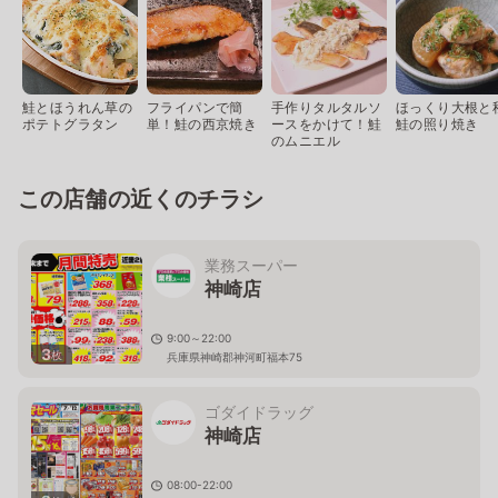
鮭とほうれん草の
フライパンで簡
手作りタルタルソ
ほっくり大根と
ポテトグラタン
単！鮭の西京焼き
ースをかけて！鮭
鮭の照り焼き
のムニエル
この店舗の近くのチラシ
業務スーパー
神崎店
9:00～22:00
3
枚
兵庫県神崎郡神河町福本75
ゴダイドラッグ
神崎店
08:00-22:00