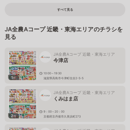
すべて見る
JA全農Aコープ 近畿・東海エリアのチラシを
見る
JA全農Aコープ 近畿・東海エリア
今津店
10:00～19:30
1
枚
滋賀県高島市今津町住吉2-5-5
JA全農Aコープ 近畿・東海エリア
くみはま店
9：00～20：00
2
枚
京都府京丹後市久美浜町273