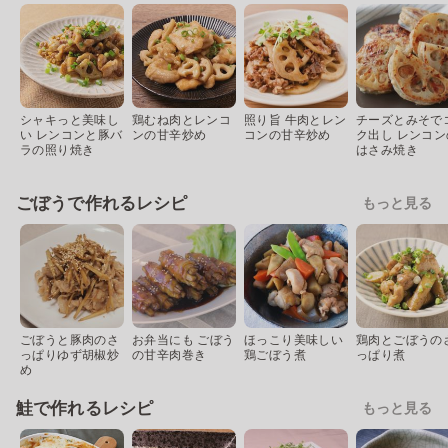
シャキっと美味し
鶏むね肉とレンコ
照り旨 牛肉とレン
チーズとみそで
い レンコンと豚バ
ンの甘辛炒め
コンの甘辛炒め
ク出し レンコン
ラの照り焼き
はさみ焼き
ごぼうで作れるレシピ
もっと見る
ごぼうと豚肉のさ
お弁当にも ごぼう
ほっこり美味しい
鶏肉とごぼうの
っぱりゆず胡椒炒
の甘辛肉巻き
鶏ごぼう煮
っぱり煮
め
鮭で作れるレシピ
もっと見る