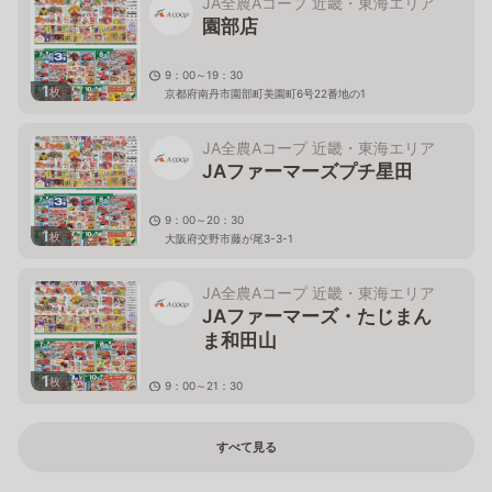
JA全農Aコープ 近畿・東海エリア
園部店
9：00～19：30
1
枚
京都府南丹市園部町美園町6号22番地の1
JA全農Aコープ 近畿・東海エリア
JAファーマーズプチ星田
9：00～20：30
1
枚
大阪府交野市藤が尾3-3-1
JA全農Aコープ 近畿・東海エリア
JAファーマーズ・たじまん
ま和田山
1
枚
9：00～21：30
兵庫県朝来市和田山町枚田922-1
すべて見る