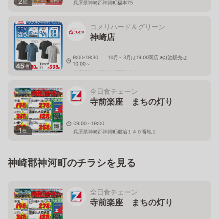
2
枚
兵庫県神崎郡神河町福本75
コメリハード＆グリーン
神崎店
9:00-19:30 10月～3月は19:00閉店 ※灯油販売は
10:00～
45
枚
兵庫県神崎郡神河町粟賀町436-1
全日食チェーン
寺前楽座 まちの灯り
09:00～19:00
1
枚
兵庫県神崎郡神河町鍛治１４０番地１
神崎郡神河町のチラシを見る
全日食チェーン
寺前楽座 まちの灯り