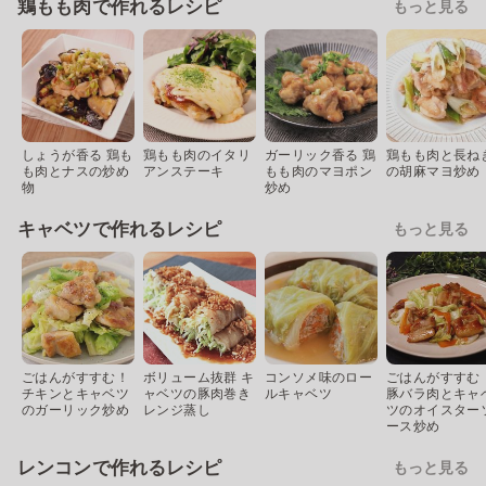
鶏もも肉で作れるレシピ
もっと見る
しょうが香る 鶏も
鶏もも肉のイタリ
ガーリック香る 鶏
鶏もも肉と長ね
も肉とナスの炒め
アンステーキ
もも肉のマヨポン
の胡麻マヨ炒め
物
炒め
キャベツで作れるレシピ
もっと見る
ごはんがすすむ！
ボリューム抜群 キ
コンソメ味のロー
ごはんがすすむ
チキンとキャベツ
ャベツの豚肉巻き
ルキャベツ
豚バラ肉とキャ
のガーリック炒め
レンジ蒸し
ツのオイスター
ース炒め
レンコンで作れるレシピ
もっと見る