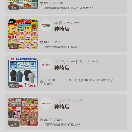
09:00～19:00
1
枚
兵庫県神崎郡神河町鍛治１４０番地１
業務スーパー
神崎店
9:00～22:00
3
枚
兵庫県神崎郡神河町福本75
コメリハード＆グリーン
神崎店
9:00-19:30 10月～3月は19:00閉店 ※灯油販売は
10:00～
45
枚
兵庫県神崎郡神河町粟賀町436-1
ゴダイドラッグ
神崎店
08:00-22:00
2
枚
兵庫県神崎郡神河町福本75