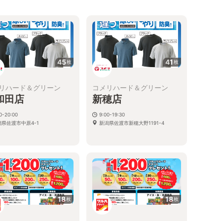
45
41
枚
枚
リハード＆グリーン
コメリハード＆グリーン
和田店
新穂店
0-20:00
9:00-19:30
潟県佐渡市中原4-1
新潟県佐渡市新穂大野1191-4
18
18
枚
枚