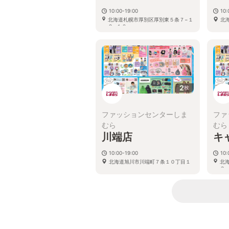
10:00-19:00
10:
北海道札幌市厚別区厚別東５条７−１
北
２−１０
2
枚
ファッションセンターしま
ファ
むら
むら
川端店
キ
10:00-19:00
10:
北海道旭川市川端町７条１０丁目１
北
３−