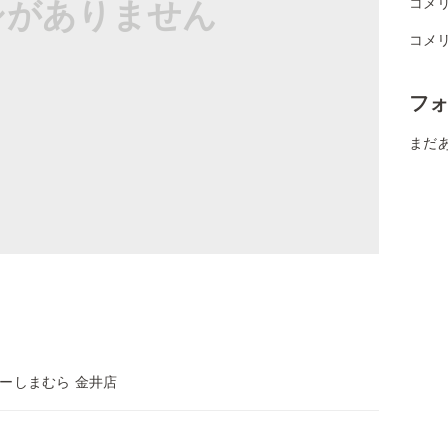
シがありません
コメ
コメ
フ
まだ
ーしまむら 金井店