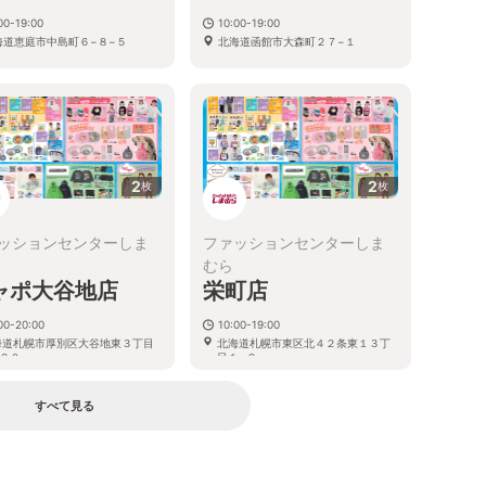
00-19:00
10:00-19:00
海道恵庭市中島町６−８−５
北海道函館市大森町２７−１
2
2
枚
枚
ッションセンターしま
ファッションセンターしま
むら
ャポ大谷地店
栄町店
00-20:00
10:00-19:00
海道札幌市厚別区大谷地東３丁目
北海道札幌市東区北４２条東１３丁
２０
目１−２
すべて見る