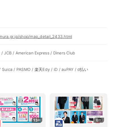
mura.gr.jp/shop/map_detail_2433.html
 / JCB / American Express / Diners Club
/ Suica / PASMO / 楽天Edy / iD / auPAY / d払い
13
8
枚
枚