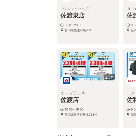
ツルハドラッグ
Josh
佐渡泉店
佐
9:00〜23:00
9:3
新潟県佐渡市泉461
新
23
枚
ヤマダデンキ
コメ
佐渡店
佐
10:00～19:00
9:0
新潟県佐渡市長木768-1
新