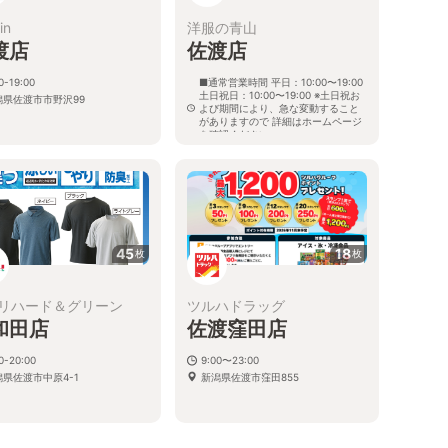
in
洋服の青山
渡店
佐渡店
0-19:00
■通常営業時間 平日：10:00〜19:00
土日祝日：10:00〜19:00 ※土日祝お
潟県佐渡市市野沢99
よび期間により、急な変動すること
がありますので 詳細はホームページ
を確認ください
新潟県佐渡市市野沢101番地1
45
18
枚
枚
リハード＆グリーン
ツルハドラッグ
和田店
佐渡窪田店
0-20:00
9:00〜23:00
潟県佐渡市中原4-1
新潟県佐渡市窪田855