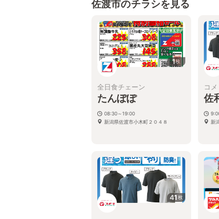
佐渡市のチラシを見る
1
枚
全日食チェーン
コメ
たんぽぽ
佐
08:30～19:00
9:0
新潟県佐渡市小木町２０４８
新
41
枚