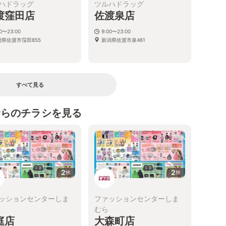
ハドラッグ
ツルハドラッグ
渡窪田店
佐渡泉店
00〜23:00
9:00〜23:00
潟県佐渡市窪田855
新潟県佐渡市泉461
すべて見る
むらのチラシを見る
2
2
枚
枚
ッションセンターしま
ファッションセンターしま
むら
庭店
大森町店