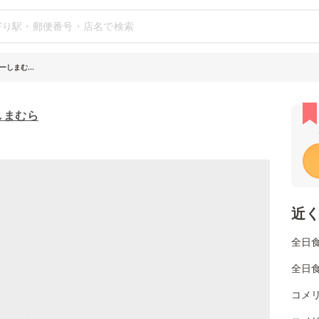
しまむ...
しまむら
近
全日
全日
コメ