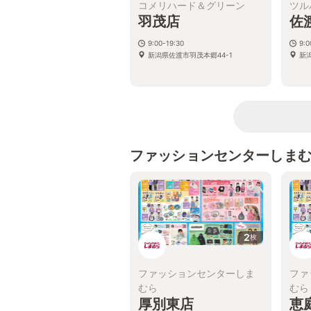
コメリハード＆グリーン
ツル
羽茂店
佐
9:00-19:30
9:
新潟県佐渡市羽茂本郷44-1
新
ファッションセンターしま
2
枚
ファッションセンターしま
ファ
むら
むら
厚別東店
恵