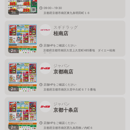
09:00～19:30
1
枚
京都府京都市南区東九条明田町１６
スギドラッグ
桂南店
店舗HPをご確認ください
2
京都府京都市南区久世上久世町485番地 ダイエー桂南
枚
店１階
ジャパン
京都南店
店舗HPをご確認ください
2
枚
京都府京都市南区久世中久町６７５番地
ジャパン
京都十条店
店舗HPをご確認ください
2
枚
京都府京都市南区西九条西柳ノ内町６