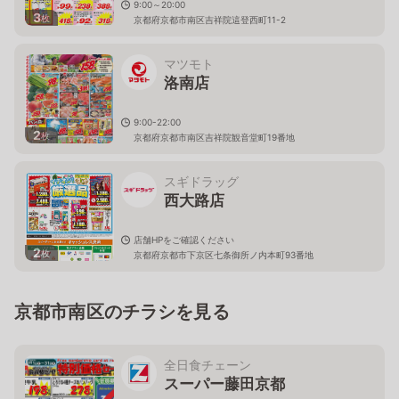
9:00～20:00
3
枚
京都府京都市南区吉祥院這登西町11-2
マツモト
洛南店
9:00-22:00
2
枚
京都府京都市南区吉祥院観音堂町19番地
スギドラッグ
西大路店
店舗HPをご確認ください
2
枚
京都府京都市下京区七条御所ノ内本町93番地
京都市南区のチラシを見る
全日食チェーン
スーパー藤田京都