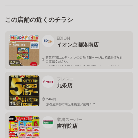
この店舗の近くのチラシ
EDION
イオン京都洛南店
営業時間はエディオンの店舗情報ページにて最新情報を
ご確認ください。
42
枚
京都府京都市南区吉祥院御池町31番地イオン京都洛南シ
ョッピングセンター2階
フレスコ
九条店
24時間
16
枚
京都府京都市南区唐橋堂ノ前町１７
業務スーパー
吉祥院店