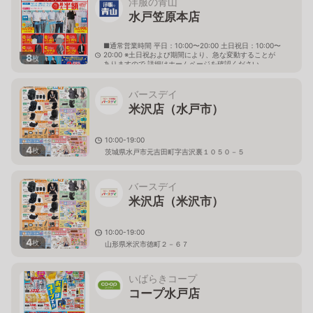
洋服の青山
水戸笠原本店
■通常営業時間 平日：10:00〜20:00 土日祝日：10:00〜
20:00 ※土日祝および期間により、急な変動することが
8
枚
ありますので 詳細はホームページを確認ください
茨城県水戸市笠原町1188番地の4
バースデイ
米沢店（水戸市）
10:00-19:00
4
枚
茨城県水戸市元吉田町字吉沢裏１０５０－５
バースデイ
米沢店（米沢市）
10:00-19:00
4
枚
山形県米沢市徳町２－６７
いばらきコープ
コープ水戸店