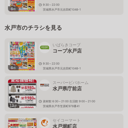
9:30～22:00
6
枚
茨城県水戸市元吉田町1048-1
水戸市のチラシを見る
いばらきコープ
コープ水戸店
9:30～22:00
6
枚
茨城県水戸市元吉田町1048-1
スーパービバホーム
水戸県庁前店
資材館 6:30～21:00 生活館 9:00～21:00
13
枚
茨城県水戸市笠原町978番41
セイコーマート
水戸堀町店