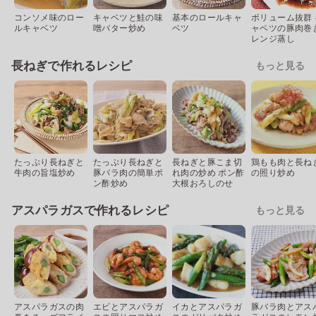
コンソメ味のロー
キャベツと鮭の味
基本のロールキャ
ボリューム抜群 
ルキャベツ
噌バター炒め
ベツ
ャベツの豚肉巻
レンジ蒸し
長ねぎで作れるレシピ
もっと見る
たっぷり長ねぎと
たっぷり長ねぎと
長ねぎと豚こま切
鶏もも肉と長ね
牛肉の旨塩炒め
豚バラ肉の簡単ポ
れ肉の炒め ポン酢
の照り炒め
ン酢炒め
大根おろしのせ
アスパラガスで作れるレシピ
もっと見る
アスパラガスの肉
エビとアスパラガ
イカとアスパラガ
豚バラ肉とアス