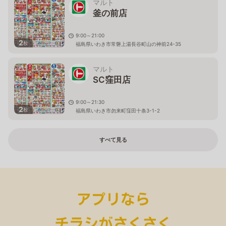
マルト
釜の前店
9:00～21:00
2
枚
福島県いわき市常磐上湯長谷町山の神前24-35
マルト
SC窪田店
9:00～21:30
2
枚
福島県いわき市勿来町窪田十条3-1-2
すべて見る