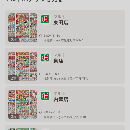
マルト
東田店
9:00～21:30
2
枚
福島県いわき市佐糠町東1-7-4
マルト
泉店
9:00～23:00
2
枚
福島県いわき市泉滝尻一丁目7番3
マルト
内郷店
9:00～21:00
2
枚
福島県いわき市内郷内町堤田118