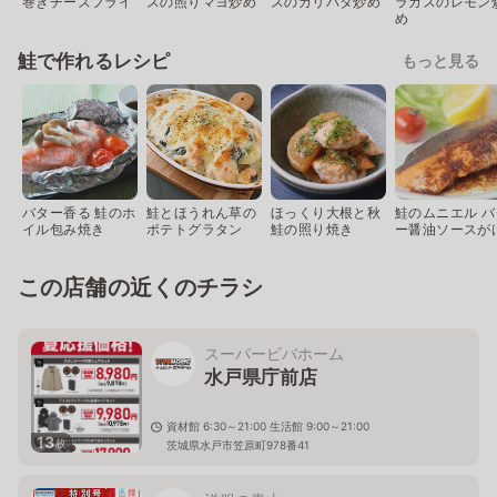
巻きチーズフライ
スの照りマヨ炒め
スのガリバタ炒め
ラガスのレモン
め
鮭で作れるレシピ
もっと見る
バター香る 鮭のホ
鮭とほうれん草の
ほっくり大根と秋
鮭のムニエル バ
イル包み焼き
ポテトグラタン
鮭の照り焼き
ー醤油ソースが
この店舗の近くのチラシ
スーパービバホーム
水戸県庁前店
資材館 6:30～21:00 生活館 9:00～21:00
13
枚
茨城県水戸市笠原町978番41