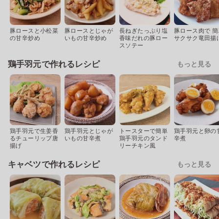
豚ロースと小松菜
豚ロースとじゃが
長ねぎたっぷり塩
豚ロース肉で 簡
の甘辛炒め
いもの甘辛炒め
香味だれの豚ロー
サクサク竜田揚
スソテー
鶏手羽元で作れるレシピ
もっと見る
鶏手羽元で生姜香
鶏手羽元とじゃが
トースターで簡単
鶏手羽元と卵の
るチューリップ唐
いもの甘辛煮
鶏手羽元のタンド
辛煮
揚げ
リーチキン風
キャベツで作れるレシピ
もっと見る