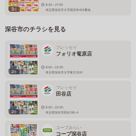
8:30～21:00
3
枚
埼玉県深谷市大字国済寺452番地
深谷市のチラシを見る
フレッセイ
フォリオ篭原店
9:00～22:00
2
枚
埼玉県深谷市大字東方3241
フレッセイ
田谷店
9:00～22:00
2
枚
埼玉県深谷市田谷190-4
コープみらい
コープ深谷店