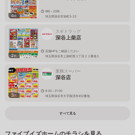
9時～22時
6
枚
埼玉県深谷市栄町3-23
スギドラッグ
深谷上柴店
店舗HPをご確認ください
2
枚
埼玉県深谷市上柴町西３丁目２２番地５
業務スーパー
深谷店
8:30～21:00
3
枚
埼玉県深谷市大字国済寺452番地
すべて見る
ファイブイズホームのチラシを見る