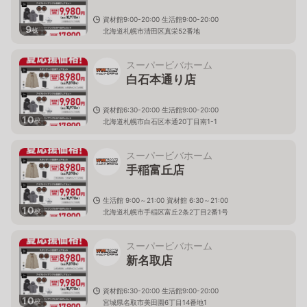
資材館9:00-20:00 生活館9:00-20:00
9
枚
北海道札幌市清田区真栄52番地
スーパービバホーム
白石本通り店
資材館6:30-20:00 生活館9:00-20:00
10
枚
北海道札幌市白石区本通20丁目南1-1
スーパービバホーム
手稲富丘店
生活館 9:00～21:00 資材館 6:30～21:00
10
枚
北海道札幌市手稲区富丘2条2丁目2番1号
スーパービバホーム
新名取店
資材館6:30-20:00 生活館9:00-20:00
10
枚
宮城県名取市美田園6丁目14番地1