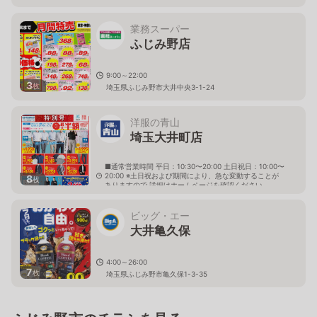
業務スーパー
ふじみ野店
9:00～22:00
3
枚
埼玉県ふじみ野市大井中央3-1-24
洋服の青山
埼玉大井町店
■通常営業時間 平日：10:30〜20:00 土日祝日：10:00〜
20:00 ※土日祝および期間により、急な変動することが
8
枚
ありますので 詳細はホームページを確認ください
埼玉県ふじみ野市東久保一丁目1番5号
ビッグ・エー
大井亀久保
4:00～26:00
7
枚
埼玉県ふじみ野市亀久保1-3-35