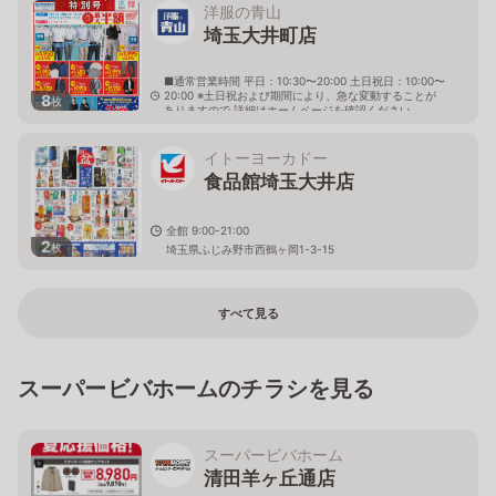
洋服の青山
埼玉大井町店
■通常営業時間 平日：10:30〜20:00 土日祝日：10:00〜
20:00 ※土日祝および期間により、急な変動することが
8
枚
ありますので 詳細はホームページを確認ください
埼玉県ふじみ野市東久保一丁目1番5号
イトーヨーカドー
食品館埼玉大井店
全館 9:00-21:00
2
枚
埼玉県ふじみ野市西鶴ヶ岡1-3-15
すべて見る
スーパービバホームのチラシを見る
スーパービバホーム
清田羊ヶ丘通店