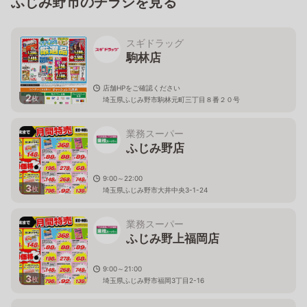
ふじみ野市のチラシを見る
スギドラッグ
駒林店
店舗HPをご確認ください
2
枚
埼玉県ふじみ野市駒林元町三丁目８番２０号
業務スーパー
ふじみ野店
9:00～22:00
3
枚
埼玉県ふじみ野市大井中央3-1-24
業務スーパー
ふじみ野上福岡店
9:00～21:00
3
枚
埼玉県ふじみ野市福岡3丁目2-16