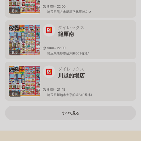
9:00～22:00
6
枚
埼玉県熊谷市新堀字北原962-2
ダイレックス
籠原南
9:00～22:00
6
枚
埼玉県熊谷市拾六間603番地4
ダイレックス
川越的場店
9:00～21:45
6
枚
埼玉県川越市大字的場840番地1
すべて見る