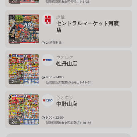
2
枚
新潟県新潟市東区紫竹山1-6-36
原信
セントラルマーケット河渡
店
2
枚
24時間営業
新潟県新潟市東区河渡庚135-1
ウオロク
牡丹山店
9:00～24:00
2
枚
新潟県新潟市東区牡丹山3-18-34
ウオロク
中野山店
9:00～22:00
2
枚
新潟県新潟市東区若葉町1-19-66