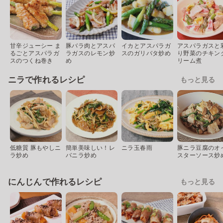
甘辛ジューシー ま
豚バラ肉とアスパ
イカとアスパラガ
アスパラガスと
るごとアスパラガ
ラガスのレモン炒
スのガリバタ炒め
り野菜のチキン
スのつくね巻き
め
リーム煮
ニラで作れるレシピ
もっと見る
低糖質 豚もやしニ
簡単美味しい！レ
ニラ玉春雨
豚ニラ豆腐のオ
ラ炒め
バニラ炒め
スターソース炒
にんじんで作れるレシピ
もっと見る