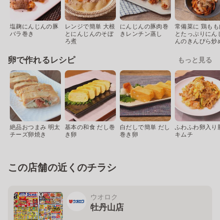
塩麹にんじんの豚
レンジで簡単 大根
にんじんの豚肉巻
常備菜に 鶏もも
バラ巻き
とにんじんのそぼ
きレンチン蒸し
とたっぷりにん
ろ煮
んのきんぴら炒
卵で作れるレシピ
もっと見る
絶品おつまみ 明太
基本の和食 だし巻
白だしで簡単 だし
ふわふわ卵入り
チーズ卵焼き
き卵
巻き卵
キムチ
この店舗の近くのチラシ
ウオロク
牡丹山店