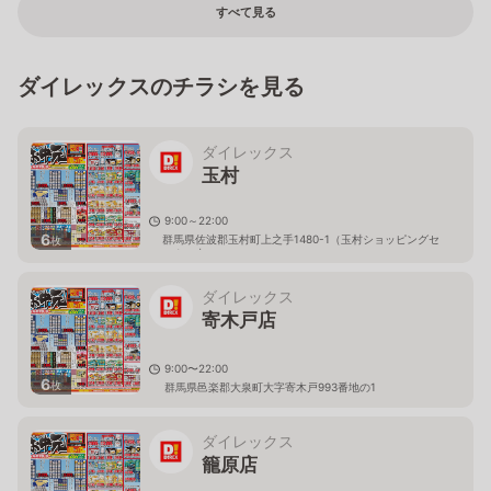
すべて見る
ダイレックスのチラシを見る
ダイレックス
玉村
9:00～22:00
6
群馬県佐波郡玉村町上之手1480-1（玉村ショッピングセ
枚
ンター内）
ダイレックス
寄木戸店
9:00〜22:00
6
枚
群馬県邑楽郡大泉町大字寄木戸993番地の1
ダイレックス
籠原店