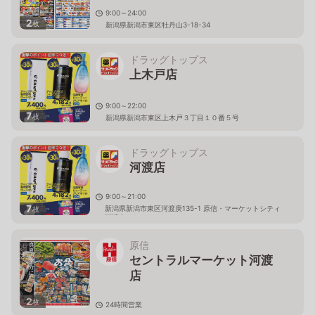
9:00～24:00
2
枚
新潟県新潟市東区牡丹山3-18-34
ドラッグトップス
上木戸店
9:00～22:00
7
枚
新潟県新潟市東区上木戸３丁目１０番５号
ドラッグトップス
河渡店
9:00～21:00
7
新潟県新潟市東区河渡庚135-1 原信・マーケットシティ
枚
河渡内
原信
セントラルマーケット河渡
店
2
枚
24時間営業