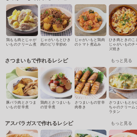
鶏もも肉とじゃが
じゃがいもとひき
じゃがいもと鶏肉
ひき肉ときのこ
いものクリーム煮
肉のピリ辛炒め
のトマト煮込み
じゃがいものチ
ズ焼き
さつまいもで作れるレシピ
もっと見る
豚バラ肉とさつま
鶏肉とさつまいも
さつまいもの甘辛
さつまいもとか
いもの甘辛煮
の甘辛煮
肉巻き
ちゃのクリーム
ラタン
アスパラガスで作れるレシピ
もっと見る