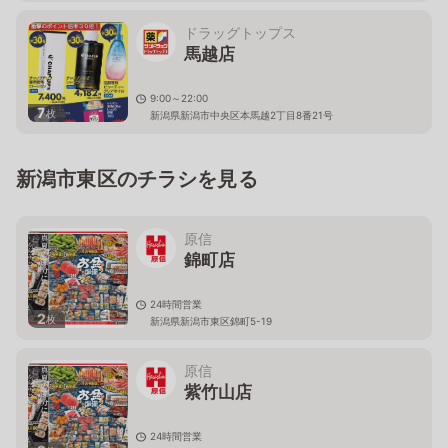
新潟県新潟市東区河渡庚135-1
ドラッグトップス
馬越店
9:00～22:00
7
枚
新潟県新潟市中央区本馬越2丁目8番21号
新潟市東区のチラシを見る
原信
錦町店
24時間営業
2
枚
新潟県新潟市東区錦町5-19
原信
紫竹山店
24時間営業