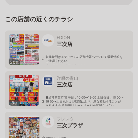
この店舗の近くのチラシ
EDION
三次店
営業時間はエディオンの店舗情報ページにて最新情報を
ご確認ください。
50
枚
広島県三次市十日市東4-5-6
洋服の青山
三次店
■通常営業時間 平日：10:00〜19:00 土日祝日：10:00〜
19:00 ※土日祝および期間により、急な変動することが
8
枚
ありますので 詳細はホームページを確認ください
広島県三次市十日市東六丁目3番8号
フレスタ
三次プラザ
09:00～22:00