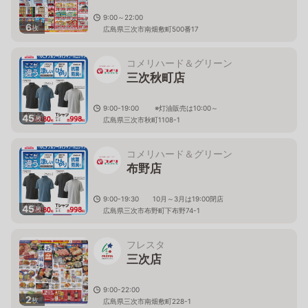
9:00～22:00
6
枚
広島県三次市南畑敷町500番17
コメリハード＆グリーン
三次秋町店
9:00-19:00 ※灯油販売は10:00～
45
枚
広島県三次市秋町1108-1
コメリハード＆グリーン
布野店
9:00-19:30 10月～3月は19:00閉店
45
枚
広島県三次市布野町下布野74-1
フレスタ
三次店
9:00-22:00
2
枚
広島県三次市南畑敷町228-1