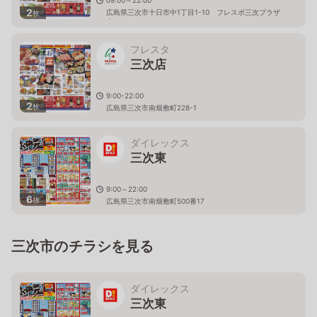
2
広島県三次市十日市中1丁目1-10 フレスポ三次プラザ
枚
内
フレスタ
三次店
9:00-22:00
2
枚
広島県三次市南畑敷町228-1
ダイレックス
三次東
9:00～22:00
6
枚
広島県三次市南畑敷町500番17
三次市のチラシを見る
ダイレックス
三次東