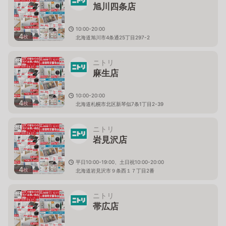
旭川四条店
10:00-20:00
4
枚
北海道旭川市4条通25丁目297-2
ニトリ
麻生店
10:00-20:00
4
枚
北海道札幌市北区新琴似7条1丁目2-39
ニトリ
岩見沢店
平日10:00-19:00、土日祝10:00-20:00
4
枚
北海道岩見沢市９条西１７丁目2番
ニトリ
帯広店