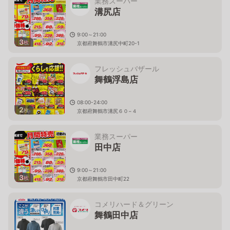
業務スーパー
溝尻店
9:00～21:00
3
枚
京都府舞鶴市溝尻中町20-1
フレッシュバザール
舞鶴浮島店
08:00-24:00
2
枚
京都府舞鶴市溝尻６０−４
業務スーパー
田中店
9:00～21:00
3
枚
京都府舞鶴市田中町22
コメリハード＆グリーン
舞鶴田中店