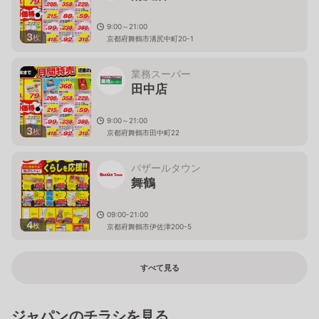
9:00～21:00
3
枚
京都府舞鶴市溝尻中町20-1
業務スーパー
田中店
9:00～21:00
3
枚
京都府舞鶴市田中町22
バザールタウン
舞鶴
09:00-21:00
4
枚
京都府舞鶴市伊佐津200-5
すべて見る
ジャパンのチラシを見る