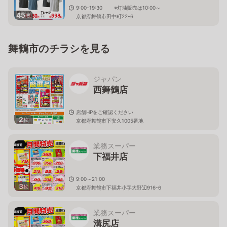
9:00-19:30 ※灯油販売は10:00～
45
枚
京都府舞鶴市田中町22-6
舞鶴市のチラシを見る
ジャパン
西舞鶴店
店舗HPをご確認ください
2
枚
京都府舞鶴市下安久1005番地
業務スーパー
下福井店
9:00～21:00
3
枚
京都府舞鶴市下福井小字大野辺916-6
業務スーパー
溝尻店