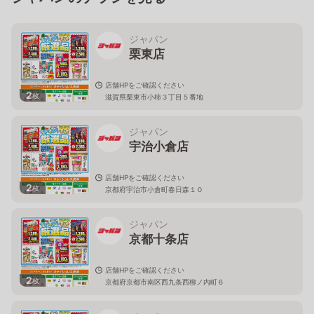
ジャパン
栗東店
店舗HPをご確認ください
2
枚
滋賀県栗東市小柿３丁目５番地
ジャパン
宇治小倉店
店舗HPをご確認ください
2
枚
京都府宇治市小倉町春日森１０
ジャパン
京都十条店
店舗HPをご確認ください
2
枚
京都府京都市南区西九条西柳ノ内町６