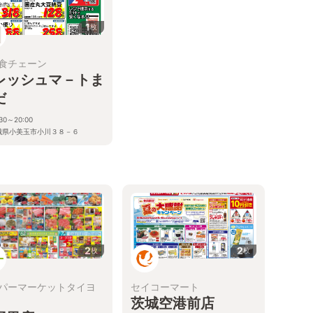
1
枚
食チェーン
レッシュマ－トま
だ
:30～20:00
城県小美玉市小川３８－６
2
2
枚
枚
パーマーケットタイヨ
セイコーマート
茨城空港前店