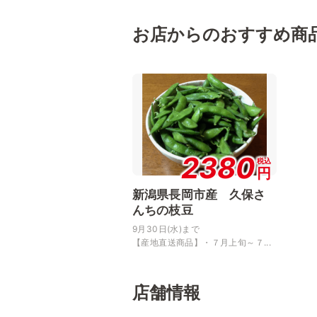
お店からのおすすめ商
2380
税込
円
新潟県長岡市産 久保さ
んちの枝豆
9月30日(水)まで
【産地直送商品】・７月上旬～７...
店舗情報