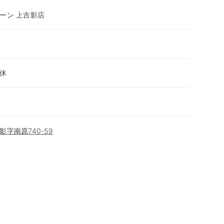
ーン 上吉影店
休
字南原740-59