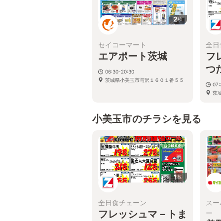
2
枚
セイコーマート
全日
エアポート茨城
フ
つ
06:30-20:30
茨城県小美玉市与沢１６０１番５５
07
茨
小美玉市のチラシを見る
1
枚
全日食チェーン
スー
フレッシュマ－トま
ー