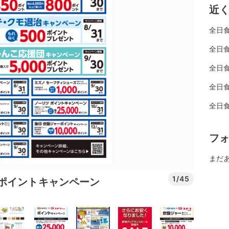
近
全日
全日食
全日
全日
全日
フ
まだ
1/45
ポイントキャンペーン