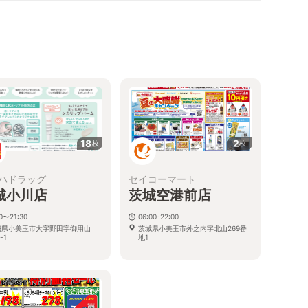
18
2
枚
枚
ハドラッグ
セイコーマート
城小川店
茨城空港前店
00〜21:30
06:00-22:00
城県小美玉市大字野田字御用山
茨城県小美玉市外之内字北山269番
-1
地1