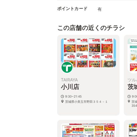
ポイントカード
有
この店舗の近くのチラシ
8
枚
TAIRAYA
ツル
小川店
茨
9:30~21:45
9:
茨城県小美玉市野田３５４－１
茨
354