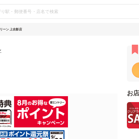
リーン 上吉影店
ン
お