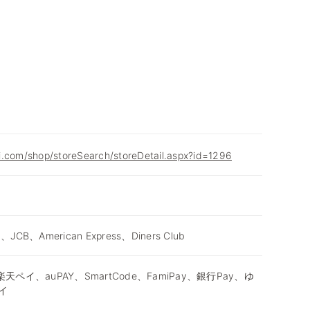
i.com/shop/storeSearch/storeDetail.aspx?id=1296
d、JCB、American Express、Diners Club
天ペイ、auPAY、SmartCode、FamiPay、銀行Pay、ゆ
イ