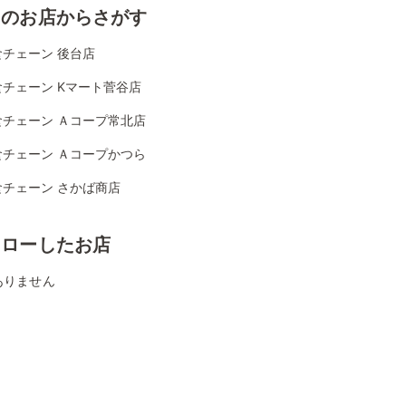
くのお店からさがす
食チェーン 後台店
チェーン Kマート菅谷店
食チェーン Ａコープ常北店
食チェーン Ａコープかつら
食チェーン さかば商店
ォローしたお店
ありません