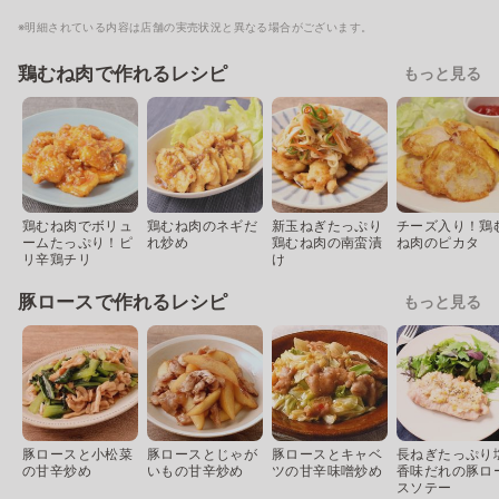
※明細されている内容は店舗の実売状況と異なる場合がございます。
鶏むね肉で作れるレシピ
もっと見る
鶏むね肉でボリュ
鶏むね肉のネギだ
新玉ねぎたっぷり
チーズ入り！鶏
ームたっぷり！ピ
れ炒め
鶏むね肉の南蛮漬
ね肉のピカタ
リ辛鶏チリ
け
豚ロースで作れるレシピ
もっと見る
豚ロースと小松菜
豚ロースとじゃが
豚ロースとキャベ
長ねぎたっぷり
の甘辛炒め
いもの甘辛炒め
ツの甘辛味噌炒め
香味だれの豚ロ
スソテー