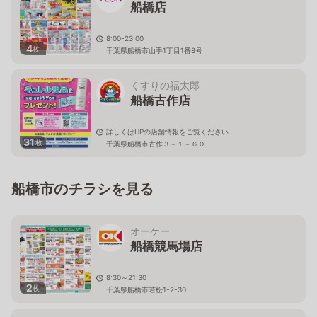
船橋店
8:00-23:00
4
枚
千葉県船橋市山手1丁目1番8号
くすりの福太郎
船橋古作店
詳しくはHPの店舗情報をご覧ください
31
枚
千葉県船橋市古作３－１－６０
船橋市のチラシを見る
オーケー
船橋競馬場店
8:30～21:30
2
枚
千葉県船橋市若松1-2-30