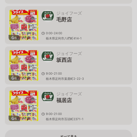
ジョイフーズ
毛野店
0:00-24:00
6
枚
栃木県足利市八椚町414-1
ジョイフーズ
坂西店
9:00-21:00
6
枚
栃木県足利市葉鹿町2-22-3
ジョイフーズ
福居店
9:00-21:00
6
枚
栃木県足利市百頭町2371-1
すべて見る