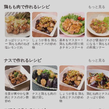
鶏もも肉で作れるレシピ
もっと見る
さっぱりジューシ
しょうが香る 鶏も
基本をマスター！
わさび醤油がク
ー 鶏もも肉のねぎ
も肉とナスの炒め
鶏もも肉の照り焼
になる！鶏もも
塩レモンだれ
物
きチキンステーキ
の和風ソテー
ナスで作れるレシピ
もっと見る
生姜が爽やかな豚
ナスと鶏もも肉の
しょうが香る 鶏も
鶏むね肉とナス
肉とナスのポン酢
揚げ浸し
も肉とナスの炒め
さっぱり炒め
炒め
物