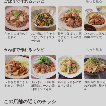
ごぼうで作れるレシピ
もっと見る
牛肉とごぼうのさ
お弁当にも 牛肉と
甘辛で香ばしく 豚
たっぷりごぼう
っと炒め
ごぼうのオイスタ
こまとごぼうの唐
豚肉の甘辛煮
ー炒め
揚げ
玉ねぎで作れるレシピ
もっと見る
玉ねぎと豚こま切
玉ねぎたっぷり和
鶏肉と玉ねぎのマ
お弁当に 豚肉と
れ肉の生姜焼き
風醤油ソースの四
ヨポン炒め
ねぎの照り焼き
日市トンテキ風
め
この店舗の近くのチラシ