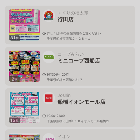
くすりの福太郎
行田店
詳しくはHPの店舗情報をご覧ください
31
枚
千葉県船橋市西船２－２８－１
コープみらい
ミニコープ西船店
9時30分～20時
2
枚
千葉県船橋市西船2-31-7
Joshin
船橋イオンモール店
10:00-21:00
15
枚
千葉県船橋市山手1-1-8 イオンモール船橋2F
イオン