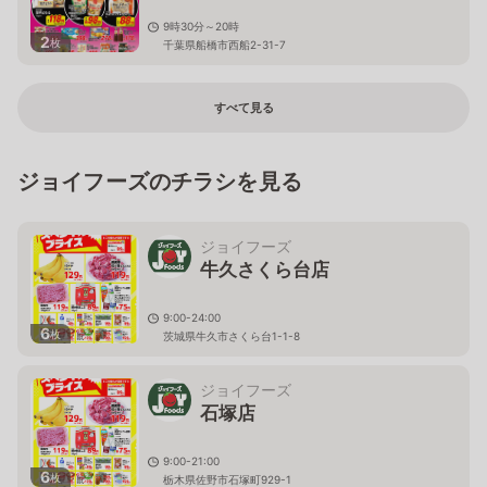
9時30分～20時
2
枚
千葉県船橋市西船2-31-7
すべて見る
ジョイフーズのチラシを見る
ジョイフーズ
牛久さくら台店
9:00-24:00
6
枚
茨城県牛久市さくら台1-1-8
ジョイフーズ
石塚店
9:00-21:00
6
枚
栃木県佐野市石塚町929-1