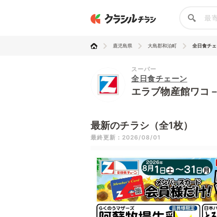
鹿児島県
大島郡和泊町
全日食チェー
スーパー
全日食チェーン
エラブ物産館ワコ
最新のチラシ（全1枚）
最終更新：2026/08/01