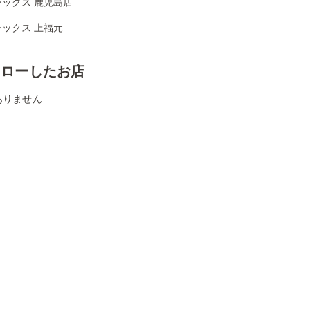
レックス 鹿児島店
ックス 上福元
ォローしたお店
ありません