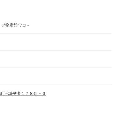
ラブ物産館ワコ－
町玉城平瀬１７８５－３