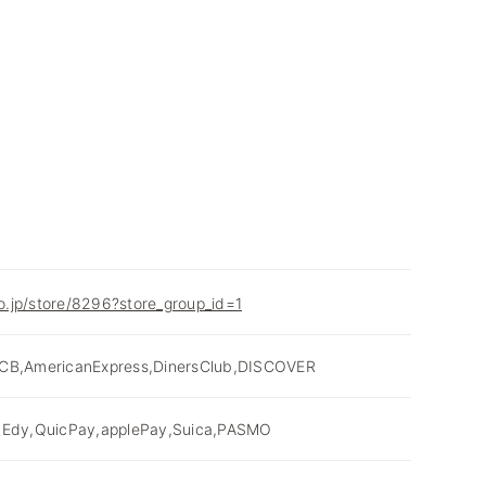
co.jp/store/8296?store_group_id=1
JCB,AmericanExpress,DinersClub,DISCOVER
dy,QuicPay,applePay,Suica,PASMO