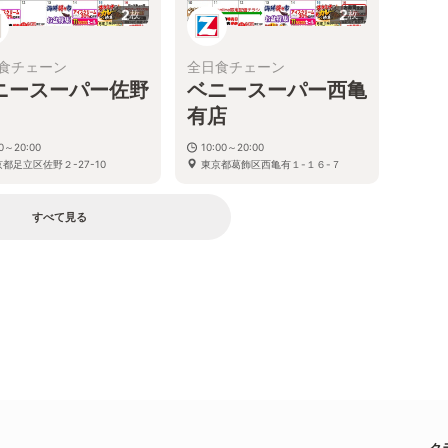
2
2
枚
枚
食チェーン
全日食チェーン
ニースーパー佐野
ベニースーパー西亀
有店
30～20:00
10:00～20:00
都足立区佐野２-27-10
東京都葛飾区西亀有１-１６-７
すべて見る