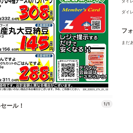
ダイ
ダイレ
フ
まだ
1/1
格セール！