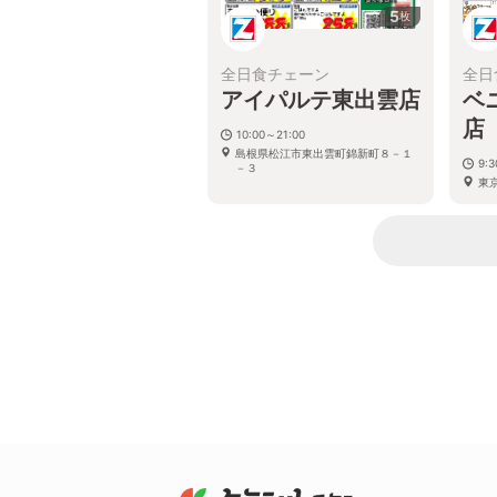
5
枚
全日食チェーン
全日
アイパルテ東出雲店
ベ
店
10:00～21:00
島根県松江市東出雲町錦新町８－１
9:
－３
東京