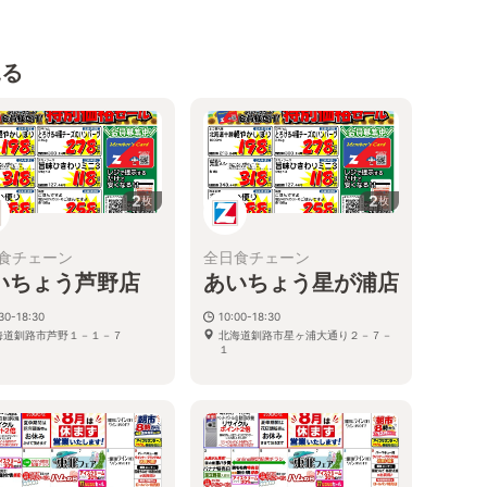
見る
2
2
枚
枚
食チェーン
全日食チェーン
いちょう芦野店
あいちょう星が浦店
30-18:30
10:00-18:30
海道釧路市芦野１－１－７
北海道釧路市星ヶ浦大通り２－７－
１