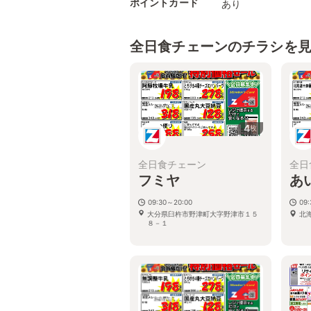
ポイントカード
あり
全日食チェーンのチラシを
4
枚
全日食チェーン
全日
フミヤ
あ
09:30～20:00
09:
大分県臼杵市野津町大字野津市１５
北
８－１