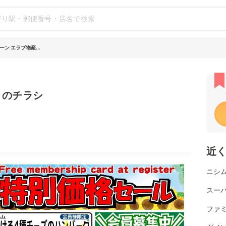
ン エラブ物産...
－のチラシ
近
ニシム
スー
ファ