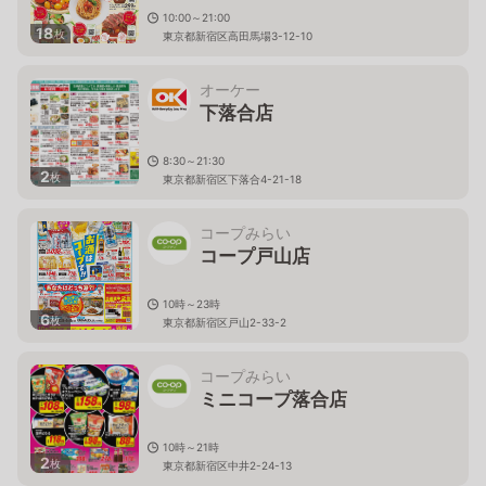
10:00～21:00
18
枚
東京都新宿区高田馬場3-12-10
オーケー
下落合店
8:30～21:30
2
枚
東京都新宿区下落合4-21-18
コープみらい
コープ戸山店
10時～23時
6
枚
東京都新宿区戸山2-33-2
コープみらい
ミニコープ落合店
10時～21時
2
枚
東京都新宿区中井2-24-13