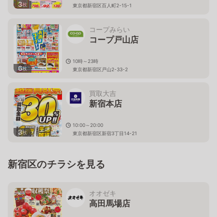
3
枚
東京都新宿区百人町2-15-1
コープみらい
コープ戸山店
10時～23時
6
枚
東京都新宿区戸山2-33-2
買取大吉
新宿本店
10:00～20:00
3
枚
東京都新宿区新宿3丁目14-21
新宿区のチラシを見る
オオゼキ
高田馬場店