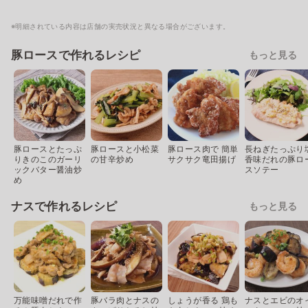
※明細されている内容は店舗の実売状況と異なる場合がございます。
豚ロースで作れるレシピ
もっと見る
豚ロースとたっぷ
豚ロースと小松菜
豚ロース肉で 簡単
長ねぎたっぷり
りきのこのガーリ
の甘辛炒め
サクサク竜田揚げ
香味だれの豚ロ
ックバター醤油炒
スソテー
め
ナスで作れるレシピ
もっと見る
万能味噌だれで作
豚バラ肉とナスの
しょうが香る 鶏も
ナスとエビのオ