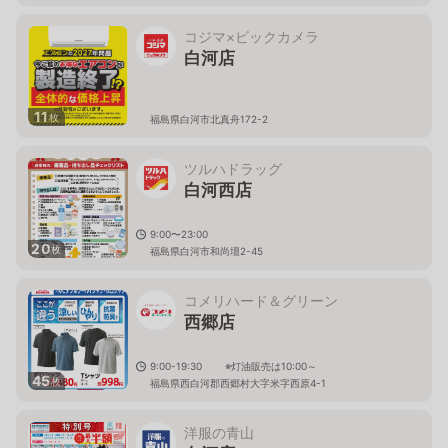
コジマ×ビックカメラ
白河店
11
枚
福島県白河市北真舟172-2
ツルハドラッグ
白河西店
9:00〜23:00
20
枚
福島県白河市和尚壇2-45
コメリハード＆グリーン
西郷店
9:00-19:30 ※灯油販売は10:00～
45
枚
福島県西白河郡西郷村大字米字西原4-1
洋服の青山