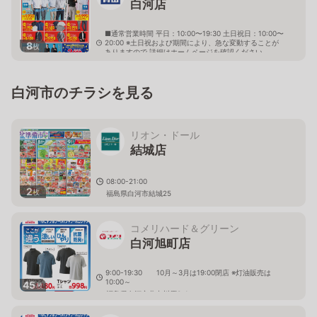
白河店
■通常営業時間 平日：10:00〜19:30 土日祝日：10:00〜
20:00 ※土日祝および期間により、急な変動することが
8
枚
ありますので 詳細はホームページを確認ください
福島県白河市新白河二丁目71番地
白河市のチラシを見る
リオン・ドール
結城店
08:00-21:00
2
枚
福島県白河市結城25
コメリハード＆グリーン
白河旭町店
9:00-19:30 10月～3月は19:00閉店 ※灯油販売は
10:00～
45
枚
福島県白河市北中川原3-1