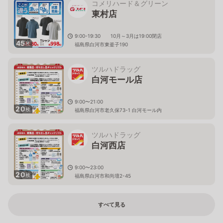
コメリハード＆グリーン
東村店
9:00-19:30 10月～3月は19:00閉店
45
枚
福島県白河市東釜子190
ツルハドラッグ
白河モール店
9:00〜21:00
20
枚
福島県白河市老久保73-1 白河モール内
ツルハドラッグ
白河西店
9:00〜23:00
20
枚
福島県白河市和尚壇2-45
すべて見る