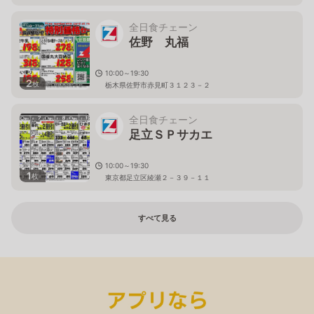
全日食チェーン
佐野 丸福
10:00～19:30
2
枚
栃木県佐野市赤見町３１２３－２
全日食チェーン
足立ＳＰサカエ
10:00～19:30
1
枚
東京都足立区綾瀬２－３９－１１
すべて見る