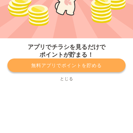
今すぐアプリをダウンロードする
アプリでチラシを見るだけで
ポイントが貯まる！
無料アプリでポイントを貯める
プライバシーポリシー
利用規約
運営会社
サービスに関してのお問い合わせ
チラシ掲載をお考えの方
とじる
Copyright© Kurashiru, Inc. All Rights Reserved.