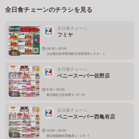
全日食チェーンのチラシを見る
全日食チェーン
フミヤ
09:30～20:00
4
枚
大分県臼杵市野津町大字野津市１５８－１
全日食チェーン
ベニースーパー佐野店
9:30～20:00
3
枚
東京都足立区佐野２-27-10
全日食チェーン
ベニースーパー西亀有店
10:00～20:00
3
枚
東京都葛飾区西亀有１-１６-７