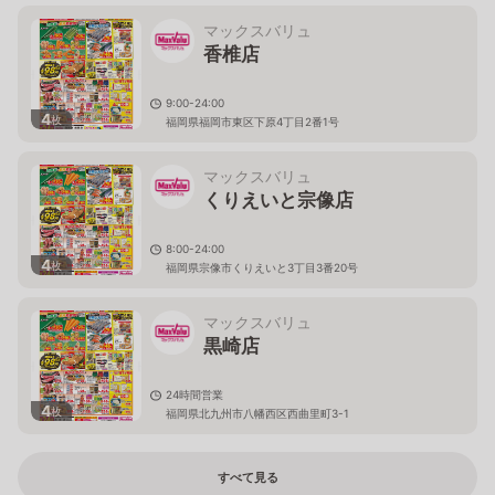
マックスバリュ
香椎店
9:00-24:00
4
枚
福岡県福岡市東区下原4丁目2番1号
マックスバリュ
くりえいと宗像店
8:00-24:00
4
枚
福岡県宗像市くりえいと3丁目3番20号
マックスバリュ
黒崎店
24時間営業
4
枚
福岡県北九州市八幡西区西曲里町3-1
すべて見る