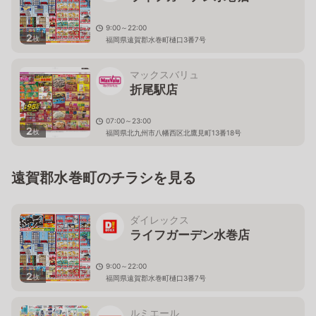
9:00～22:00
2
枚
福岡県遠賀郡水巻町樋口3番7号
マックスバリュ
折尾駅店
07:00～23:00
2
枚
福岡県北九州市八幡西区北鷹見町13番18号
遠賀郡水巻町のチラシを見る
ダイレックス
ライフガーデン水巻店
9:00～22:00
2
枚
福岡県遠賀郡水巻町樋口3番7号
ルミエール