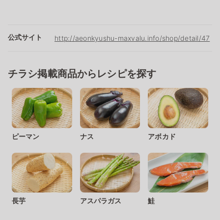
公式サイト
http://aeonkyushu-maxvalu.info/shop/detail/47
チラシ掲載商品からレシピを探す
ピーマン
ナス
アボカド
長芋
アスパラガス
鮭