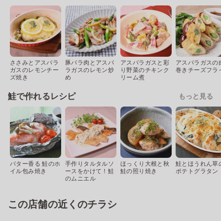
ささみとアスパラ
豚バラ肉とアスパ
アスパラガスと彩
アスパラガスの
ガスのレモンチー
ラガスのレモン炒
り野菜のチキンク
巻きチーズフラ
ズ焼き
め
リーム煮
鮭で作れるレシピ
もっと見る
バター香る 鮭のホ
手作りタルタルソ
ほっくり大根と秋
鮭とほうれん草
イル包み焼き
ースをかけて！鮭
鮭の照り焼き
ポテトグラタン
のムニエル
この店舗の近くのチラシ