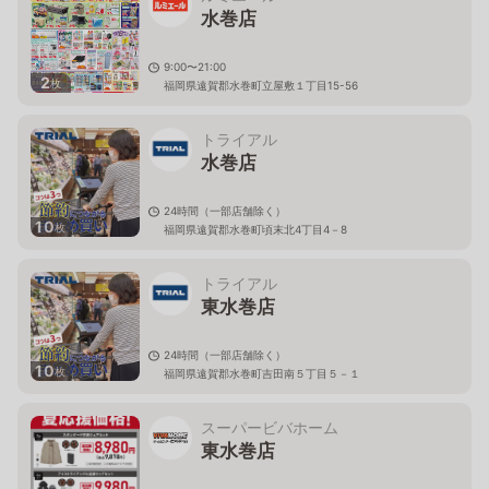
水巻店
9:00〜21:00
2
枚
福岡県遠賀郡水巻町立屋敷１丁目15-56
トライアル
水巻店
24時間（一部店舗除く）
10
枚
福岡県遠賀郡水巻町頃末北4丁目4－8
トライアル
東水巻店
24時間（一部店舗除く）
10
枚
福岡県遠賀郡水巻町吉田南５丁目５－１
スーパービバホーム
東水巻店