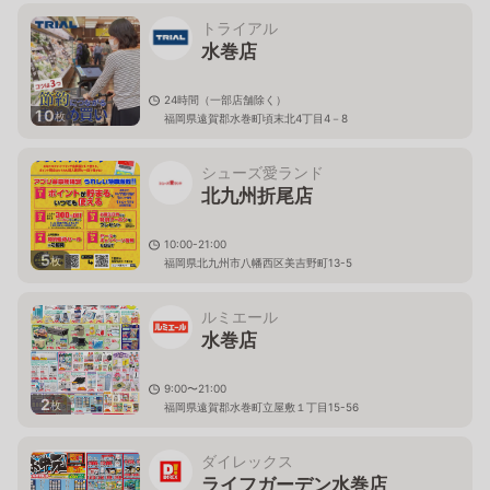
トライアル
水巻店
24時間（一部店舗除く）
10
枚
福岡県遠賀郡水巻町頃末北4丁目4－8
シューズ愛ランド
北九州折尾店
10:00-21:00
5
枚
福岡県北九州市八幡西区美吉野町13-5
ルミエール
水巻店
9:00〜21:00
2
枚
福岡県遠賀郡水巻町立屋敷１丁目15-56
ダイレックス
ライフガーデン水巻店