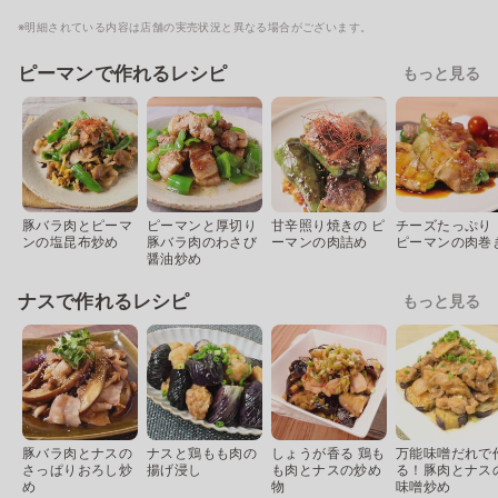
※明細されている内容は店舗の実売状況と異なる場合がございます。
ピーマンで作れるレシピ
もっと見る
豚バラ肉とピーマ
ピーマンと厚切り
甘辛照り焼きの ピ
チーズたっぷり
ンの塩昆布炒め
豚バラ肉のわさび
ーマンの肉詰め
ピーマンの肉巻
醤油炒め
ナスで作れるレシピ
もっと見る
豚バラ肉とナスの
ナスと鶏もも肉の
しょうが香る 鶏も
万能味噌だれで
さっぱりおろし炒
揚げ浸し
も肉とナスの炒め
る！豚肉とナス
め
物
味噌炒め