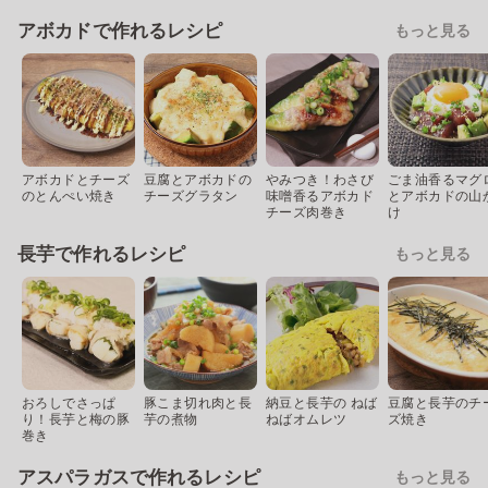
アボカドで作れるレシピ
もっと見る
アボカドとチーズ
豆腐とアボカドの
やみつき！わさび
ごま油香るマグ
のとんぺい焼き
チーズグラタン
味噌香るアボカド
とアボカドの山
チーズ肉巻き
け
長芋で作れるレシピ
もっと見る
おろしでさっぱ
豚こま切れ肉と長
納豆と長芋の ねば
豆腐と長芋のチ
り！長芋と梅の豚
芋の煮物
ねばオムレツ
ズ焼き
巻き
アスパラガスで作れるレシピ
もっと見る