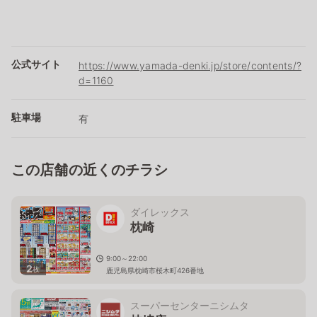
公式サイト
https://www.yamada-denki.jp/store/contents/?
d=1160
駐車場
有
この店舗の近くのチラシ
ダイレックス
枕崎
9:00～22:00
2
枚
鹿児島県枕崎市桜木町426番地
スーパーセンターニシムタ