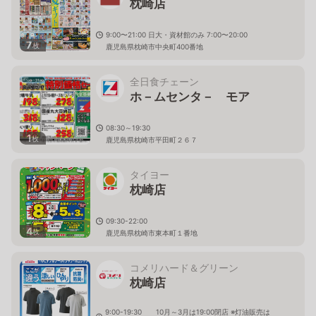
枕崎店
9:00〜21:00 日大・資材館のみ 7:00〜20:00
7
枚
鹿児島県枕崎市中央町400番地
全日食チェーン
ホ－ムセンタ－ モア
08:30～19:30
1
枚
鹿児島県枕崎市平田町２６７
タイヨー
枕崎店
09:30-22:00
4
枚
鹿児島県枕崎市東本町１番地
コメリハード＆グリーン
枕崎店
9:00-19:30 10月～3月は19:00閉店 ※灯油販売は