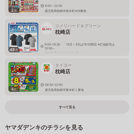
9:00～22:00
2
枚
鹿児島県枕崎市桜木町426番地
コメリハード＆グリーン
枕崎店
9:00-19:30 10月～3月は19:00閉店 ※灯油販売は
10:00～
45
枚
鹿児島県枕崎市板敷南町349
タイヨー
枕崎店
09:30-22:00
4
枚
鹿児島県枕崎市東本町１番地
すべて見る
ヤマダデンキのチラシを見る