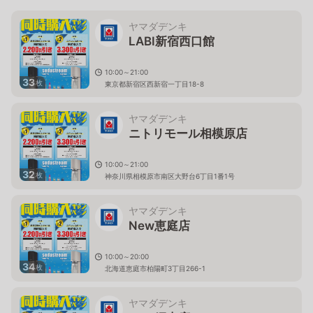
ヤマダデンキ
LABI新宿西口館
10:00～21:00
33
枚
東京都新宿区西新宿一丁目18-8
ヤマダデンキ
ニトリモール相模原店
10:00～21:00
32
枚
神奈川県相模原市南区大野台6丁目1番1号
ヤマダデンキ
New恵庭店
10:00～20:00
34
枚
北海道恵庭市柏陽町3丁目266-1
ヤマダデンキ