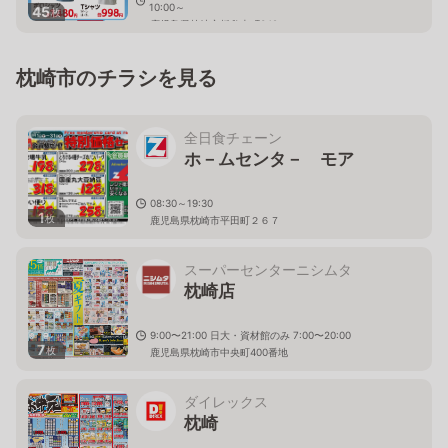
10:00～
45
枚
鹿児島県枕崎市板敷南町349
枕崎市のチラシを見る
全日食チェーン
ホ－ムセンタ－ モア
08:30～19:30
1
枚
鹿児島県枕崎市平田町２６７
スーパーセンターニシムタ
枕崎店
9:00〜21:00 日大・資材館のみ 7:00〜20:00
7
枚
鹿児島県枕崎市中央町400番地
ダイレックス
枕崎