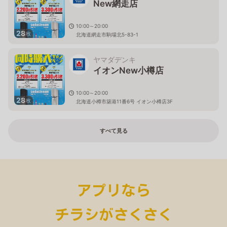
New網走店
10:00～20:00
28
枚
北海道網走市駒場北5-83-1
ヤマダデンキ
イオンNew小樽店
10:00～20:00
28
枚
北海道小樽市築港11番6号 イオン小樽店3F
すべて見る