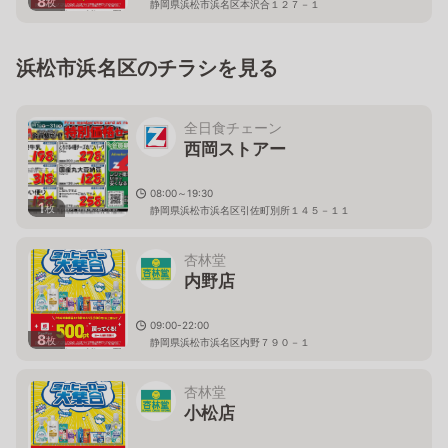
8
枚
静岡県浜松市浜名区本沢合１２７－１
浜松市浜名区のチラシを見る
全日食チェーン
西岡ストアー
08:00～19:30
1
枚
静岡県浜松市浜名区引佐町別所１４５－１１
杏林堂
内野店
09:00-22:00
8
枚
静岡県浜松市浜名区内野７９０－１
杏林堂
小松店