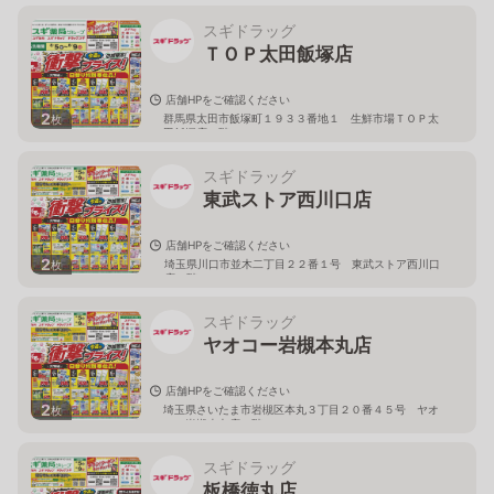
スギドラッグ
ＴＯＰ太田飯塚店
店舗HPをご確認ください
2
群馬県太田市飯塚町１９３３番地１ 生鮮市場ＴＯＰ太
枚
田飯塚店１階
スギドラッグ
東武ストア西川口店
店舗HPをご確認ください
2
埼玉県川口市並木二丁目２２番１号 東武ストア西川口
枚
店２階
スギドラッグ
ヤオコー岩槻本丸店
店舗HPをご確認ください
2
埼玉県さいたま市岩槻区本丸３丁目２０番４５号 ヤオ
枚
コー岩槻本丸店２階
スギドラッグ
板橋徳丸店