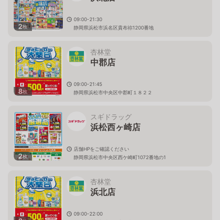
09:00-21:30
2
枚
静岡県浜松市浜名区貴布祢1200番地
杏林堂
中郡店
09:00-21:45
8
枚
静岡県浜松市中央区中郡町１８２２
スギドラッグ
浜松西ヶ崎店
店舗HPをご確認ください
2
枚
静岡県浜松市中央区西ケ崎町1072番地の1
杏林堂
浜北店
09:00-22:00