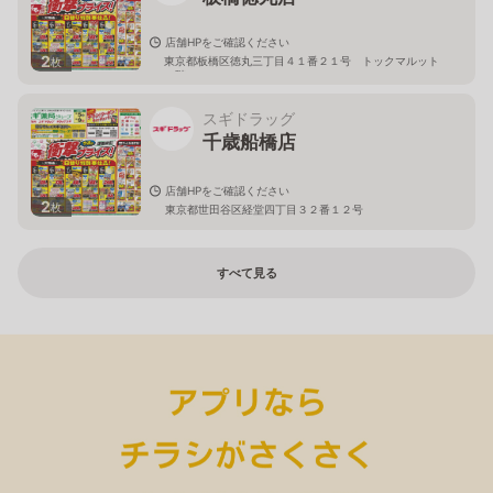
店舗HPをご確認ください
2
東京都板橋区徳丸三丁目４１番２１号 トックマルット
枚
１階
スギドラッグ
千歳船橋店
店舗HPをご確認ください
2
枚
東京都世田谷区経堂四丁目３２番１２号
すべて見る