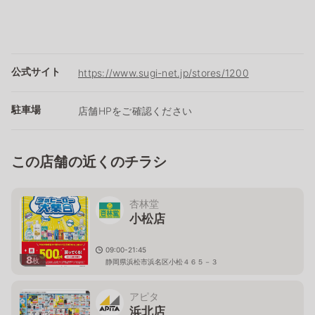
公式サイト
https://www.sugi-net.jp/stores/1200
駐車場
店舗HPをご確認ください
この店舗の近くのチラシ
杏林堂
小松店
09:00-21:45
8
枚
静岡県浜松市浜名区小松４６５－３
アピタ
浜北店