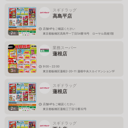
東京都板橋区高島平一丁目79番11号 エクセレント西台
内
スギドラッグ
高島平店
店舗HPをご確認ください
2
枚
東京都板橋区高島平一丁目54番16号 ローヤル高穂1階
業務スーパー
蓮根店
9:00～22:00
3
枚
東京都板橋区蓮根2-20-11 蓮根中央スカイマンション1F
スギドラッグ
蓮根店
店舗HPをご確認ください
2
枚
東京都板橋区蓮根三丁目12番32号
スギドラッグ