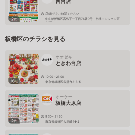
西台店
店舗HPをご確認ください
2
東京都板橋区高島平一丁目76番9号 初穂マンション西
枚
台1階
板橋区のチラシを見る
オオゼキ
ときわ台店
10:00～21:00
16
枚
東京都板橋区常盤台2-8-5
オーケー
板橋大原店
8:30～21:30
2
枚
東京都板橋区大原町44-2