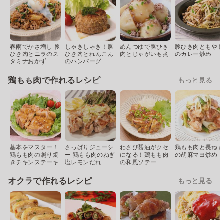
春雨でかさ増し 豚
しゃきしゃき！豚
めんつゆで豚ひき
豚ひき肉ともや
ひき肉とニラのス
ひき肉とれんこん
肉とじゃがいも煮
のカレー炒め
タミナおかず
のハンバーグ
鶏もも肉で作れるレシピ
もっと見る
基本をマスター！
さっぱりジューシ
わさび醤油がクセ
鶏もも肉と長ね
鶏もも肉の照り焼
ー 鶏もも肉のねぎ
になる！鶏もも肉
の胡麻マヨ炒め
きチキンステーキ
塩レモンだれ
の和風ソテー
オクラで作れるレシピ
もっと見る