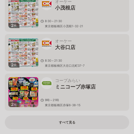
オーケー
小茂根店
8:30～21:30
2
枚
東京都板橋区小茂根1-32-21
オーケー
大谷口店
8:30～21:30
2
枚
東京都板橋区大谷口北町37-7
コープみらい
ミニコープ赤塚店
9時～21時
2
枚
東京都板橋区赤塚6-38-15
すべて見る