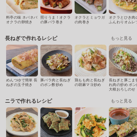
料亭の味 ネバネバ
照りうま！オクラ
オクラとミョウガ
オクラとひき肉
オクラの卵焼き
の豚バラ巻き
の肉巻き
ふんわりオムレ
長ねぎで作れるレシピ
もっと見る
めんつゆで簡単 長
豚バラ肉と長ねぎ
鶏もも肉と長ねぎ
長ねぎと豚こま
ねぎの玉子焼き
のポン酢炒め
の胡麻マヨ炒め
れ肉の炒め ポン
大根おろしのせ
ニラで作れるレシピ
もっと見る