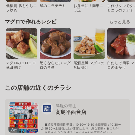
低糖質 豚もやしニ
緑のニラチヂミ
お弁当に！簡単ニ
手作りタレでタ
ラ炒め
ラ玉
とニラのチヂミ
マグロで作れるレシピ
もっと見る
マグロのコロコロ
硬くならない マグ
居酒屋風 マグロの
白だしで簡単 マ
竜田揚げ
ロの角煮
竜田揚げ
ロの山かけ
この店舗の近くのチラシ
洋服の青山
高島平西台店
■通常営業時間 平日：10:30〜19:30 土日祝日：10:30〜
19:30 ※土日祝および期間により、急な変動することが
8
枚
ありますので 詳細はホームページを確認ください