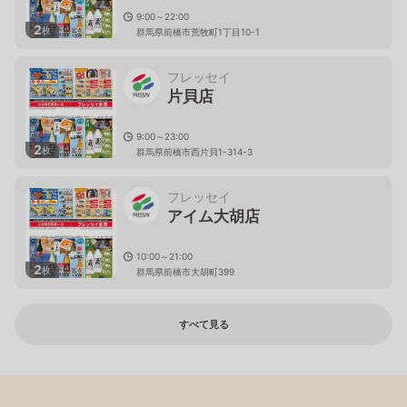
9:00～22:00
2
枚
群馬県前橋市荒牧町1丁目10-1
フレッセイ
片貝店
9:00～23:00
2
枚
群馬県前橋市西片貝1-314-3
フレッセイ
アイム大胡店
10:00～21:00
2
枚
群馬県前橋市大胡町399
すべて見る