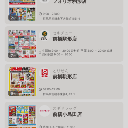
フォリオ駒形店
9:00～22:00
2
枚
群馬県前橋市下大島町1151-1
セキチュー
前橋駒形店
生活館:9:00 ～ 20:00 資材館(平日)8:00 ～ 20:00 資材
館(日祝):9:00 ～ 20:00
7
枚
群馬県前橋市東善町43-1
とりせん
前橋駒形店
09:00-22:00
6
枚
群馬県前橋市東善町43-1
スギドラッグ
前橋小島田店
店舗HPをご確認ください