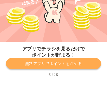
今すぐアプリをダウンロードする
アプリでチラシを見るだけで
ポイントが貯まる！
無料アプリでポイントを貯める
プライバシーポリシー
利用規約
運営会社
サービスに関してのお問い合わせ
チラシ掲載をお考えの方
とじる
Copyright© Kurashiru, Inc. All Rights Reserved.