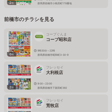
2
枚
群馬県前橋市小島田町178番地
前橋市のチラシを見る
コープぐんま
コープ昭和店
9時30分～22時
6
枚
群馬県前橋市昭和町3-30-9
フレッセイ
大利根店
9:00～23:00
2
枚
群馬県前橋市下新田町392
フレッセイ
荒牧店