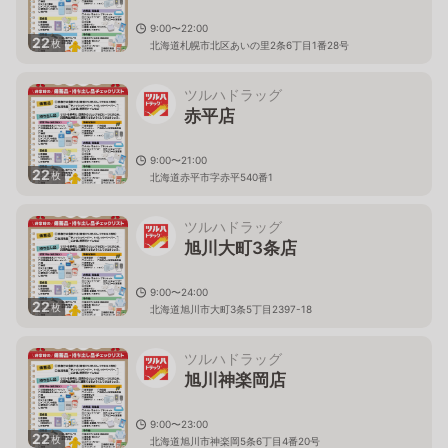
9:00〜22:00
22
枚
北海道札幌市北区あいの里2条6丁目1番28号
ツルハドラッグ
赤平店
9:00〜21:00
22
枚
北海道赤平市字赤平540番1
ツルハドラッグ
旭川大町3条店
9:00〜24:00
22
枚
北海道旭川市大町3条5丁目2397-18
ツルハドラッグ
旭川神楽岡店
9:00〜23:00
22
枚
北海道旭川市神楽岡5条6丁目4番20号