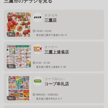
三鷹市のチラシを見る
オオゼキ
三鷹店
10:00～22:00
18
枚
東京都三鷹市下連雀3-25-11
オーケー
三鷹上連雀店
8:30～21:30
2
枚
東京都三鷹市上連雀8-2-30
コープみらい
コープ牟礼店
9時30分～22時45分
6
枚
東京都三鷹市牟礼5-3-1