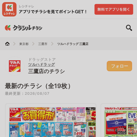
東京都
三鷹市
ツルハドラッグ 三鷹店
ドラッグストア
ツルハドラッグ
フォロー
三鷹店のチラシ
最新のチラシ（全19枚）
最終更新：2026/08/07