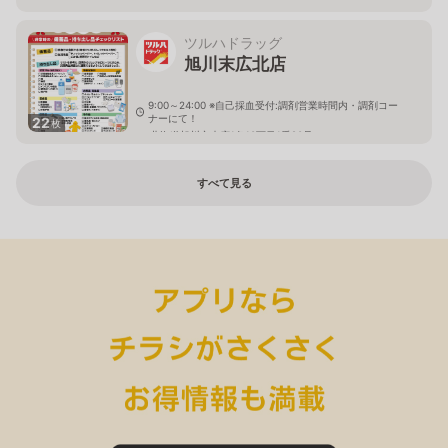
ツルハドラッグ
旭川末広北店
9:00～24:00 ※自己採血受付:調剤営業時間内・調剤コー
ナーにて！
22
枚
北海道旭川市末広1条10丁目1番20号
すべて見る