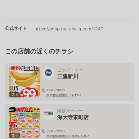
公式サイト
https://shop.tsuruha-g.com/1243
この店舗の近くのチラシ
ビッグ・エー
三鷹新川
4:00～26:00
7
枚
東京都三鷹市新川2-17-7
業務スーパー
深大寺東町店
9:00～22:00
3
枚
東京都調布市深大寺東町6-9-6