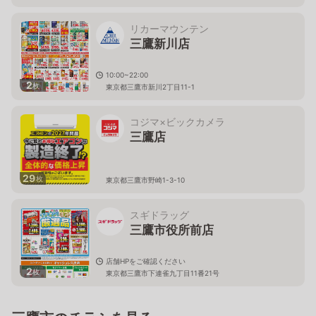
リカーマウンテン
三鷹新川店
10:00~22:00
2
枚
東京都三鷹市新川2丁目11-1
コジマ×ビックカメラ
三鷹店
29
枚
東京都三鷹市野崎1-3-10
スギドラッグ
三鷹市役所前店
店舗HPをご確認ください
2
枚
東京都三鷹市下連雀九丁目11番21号