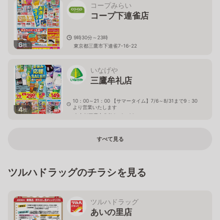
コープみらい
コープ下連雀店
9時30分～23時
6
枚
東京都三鷹市下連雀7-16-22
いなげや
三鷹牟礼店
10：00～21：00 【サマータイム】7/6～8/31まで9：30
より営業いたします
4
枚
東京都三鷹市牟礼6－2－20
すべて見る
ツルハドラッグのチラシを見る
ツルハドラッグ
あいの里店