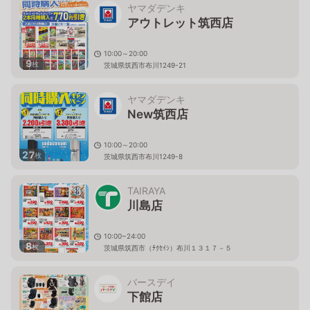
ヤマダデンキ
アウトレット筑西店
10:00～20:00
9
枚
茨城県筑西市布川1249-21
ヤマダデンキ
New筑西店
10:00～20:00
27
枚
茨城県筑西市布川1249-8
TAIRAYA
川島店
10:00~24:00
8
枚
茨城県筑西市（ﾁｸｾｲｼ）布川１３１７－５
バースデイ
下館店