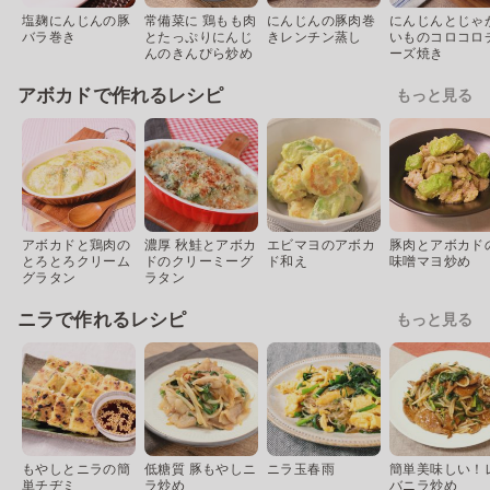
塩麹にんじんの豚
常備菜に 鶏もも肉
にんじんの豚肉巻
にんじんとじゃ
バラ巻き
とたっぷりにんじ
きレンチン蒸し
いものコロコロ
んのきんぴら炒め
ーズ焼き
アボカドで作れるレシピ
もっと見る
アボカドと鶏肉の
濃厚 秋鮭とアボカ
エビマヨのアボカ
豚肉とアボカド
とろとろクリーム
ドのクリーミーグ
ド和え
味噌マヨ炒め
グラタン
ラタン
ニラで作れるレシピ
もっと見る
もやしとニラの簡
低糖質 豚もやしニ
ニラ玉春雨
簡単美味しい！
単チヂミ
ラ炒め
バニラ炒め