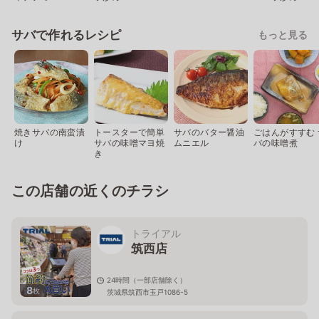
サバで作れるレシピ
もっと見る
焼きサバの南蛮漬
トースターで簡単
サバのバター醤油
ごはんがすすむ 
け
サバの味噌マヨ焼
ムニエル
バの味噌煮
き
この店舗の近くのチラシ
トライアル
筑西店
24時間（一部店舗除く）
8
枚
茨城県筑西市玉戸1086-5