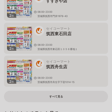
すずきや店
06:00-23:00
2
枚
茨城県筑西市門井1976-43
セイコーマート
筑西東石田店
06:00-23:00
2
枚
茨城県筑西市東石田１０５６番地１
セイコーマート
筑西舟生店
06:00-23:00
2
枚
茨城県筑西市舟生字下宿1014-15
すべて見る