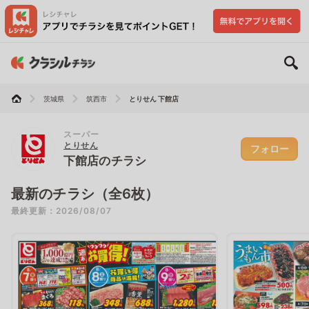
茨城県
筑西市
とりせん 下館店
スーパー
とりせん
フォロー
下館店のチラシ
最新のチラシ（全6枚）
最終更新：2026/08/07