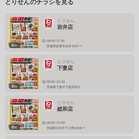
とりせんのチラシを見る
とりせん
岩井店
09:00-21.45
6
枚
茨城県坂東市岩井3357-1
とりせん
下妻店
09:00-22:00
6
枚
茨城県下妻市下妻丙853
とりせん
総和店
09:00-22:00
6
枚
茨城県古河市下大野2008-1