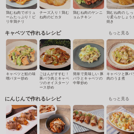
鶏むね肉でボリュ
チーズ入り！鶏む
鶏むね肉のヤンニ
鶏むね肉の しっ
ームたっぷり！ピ
ね肉のピカタ
ョムチキン
り柔らかしょう
リ辛鶏チリ
焼き
キャベツで作れるレシピ
もっと見る
キャベツと鮭の味
ごはんがすすむ！
簡単で美味しい 豚
キャベツと豚バ
噌バター炒め
豚バラ肉とキャベ
バラとキャベツの
肉のうま煮
ツのオイスターソ
中華炒め
ース炒め
にんじんで作れるレシピ
もっと見る