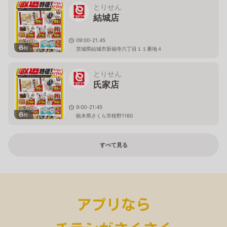
とりせん
結城店
09:00-21.45
6
枚
茨城県結城市新福寺六丁目１１番地４
とりせん
氏家店
9:00-21:45
6
枚
栃木県さくら市桜野1160
すべて見る