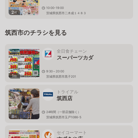
10:00-19:00
2
枚
茨城県筑西市二木成１４８３
筑西市のチラシを見る
全日食チェーン
スーパーツカダ
9:30～20:00
1
枚
茨城県筑西市黒子201
トライアル
筑西店
24時間（一部店舗除く）
8
枚
茨城県筑西市玉戸1086-5
セイコーマート