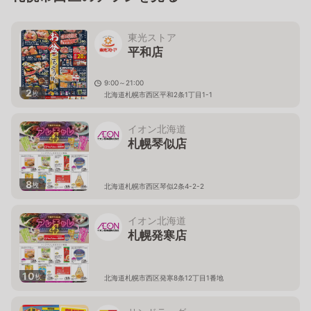
東光ストア
平和店
9:00～21:00
2
枚
北海道札幌市西区平和2条1丁目1-1
イオン北海道
札幌琴似店
8
枚
北海道札幌市西区琴似2条4-2-2
イオン北海道
札幌発寒店
10
枚
北海道札幌市西区発寒8条12丁目1番地