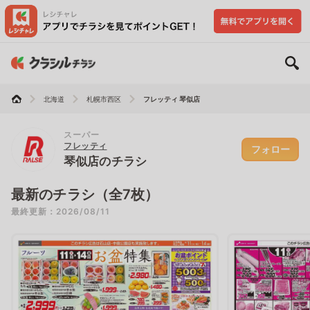
北海道
札幌市西区
フレッティ 琴似店
スーパー
フレッティ
フォロー
琴似店のチラシ
最新のチラシ（全7枚）
最終更新：2026/08/11