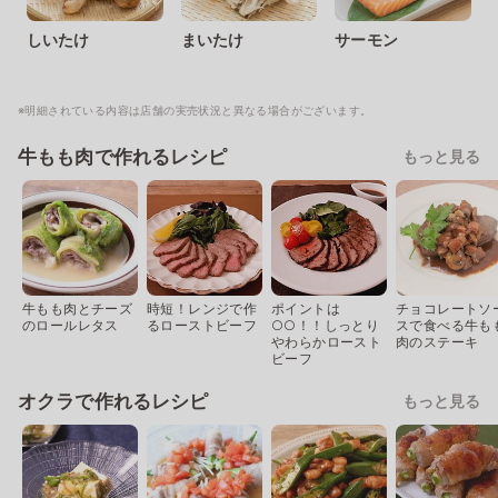
しいたけ
まいたけ
サーモン
※明細されている内容は店舗の実売状況と異なる場合がございます。
牛もも肉で作れるレシピ
もっと見る
牛もも肉とチーズ
時短！レンジで作
ポイントは
チョコレートソ
のロールレタス
るローストビーフ
○○！！しっとり
スで食べる牛も
やわらかロースト
肉のステーキ
ビーフ
オクラで作れるレシピ
もっと見る