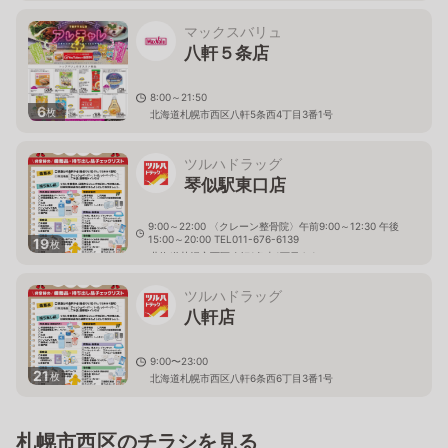
マックスバリュ
八軒５条店
8:00～21:50
6
枚
北海道札幌市西区八軒5条西4丁目3番1号
ツルハドラッグ
琴似駅東口店
9:00～22:00 〈クレーン整骨院〉午前9:00～12:30 午後
15:00～20:00 TEL011-676-6139
19
枚
北海道札幌市西区八軒1条東1丁目4-1
ツルハドラッグ
八軒店
9:00〜23:00
21
枚
北海道札幌市西区八軒6条西6丁目3番1号
札幌市西区のチラシを見る