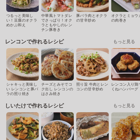
つるっと美味し
中華風トマトダレ
豚バラ肉とオクラ
オクラとミョウ
い！豆腐のオクラ
でさっぱり！オク
の甘辛炒め
の肉巻き
めかぶ和え
ラともやしのレン
チン豚巻き
レンコンで作れるレシピ
もっと見る
シャキっと美味し
チーズとみそでコ
照り旨 牛肉とレン
レンコン入り鶏
い レンコンと豚バ
ク出し レンコンの
コンの甘辛炒め
くねハンバーグ
ラの照り焼き
はさみ焼き
しいたけで作れるレシピ
もっと見る