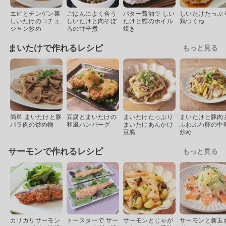
エビとチンゲン菜
ごはんによく合う
バター醤油で しい
しいたけたっぷ
しいたけのコチュ
しいたけと肉そぼ
たけと鱈のホイル
鶏つくね
ジャン炒め
ろの甘辛煮
焼き
まいたけで作れるレシピ
もっと見る
簡単 まいたけと豚
豆腐とまいたけの
まいたけたっぷり
まいたけと豚肉
バラ肉の炒め物
和風ハンバーグ
まいたけあんかけ
ふわふわ卵の中
豆腐
炒め
サーモンで作れるレシピ
もっと見る
カリカリサーモン
トースターで サー
サーモンとじゃが
サーモンと新玉