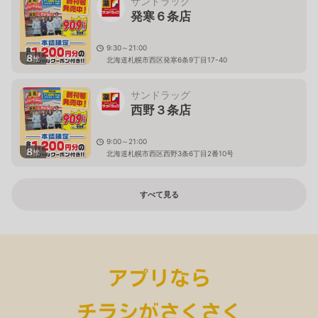
サンドラッグ
発寒６条店
9:30～21:00
8
枚
北海道札幌市西区発寒6条9丁目17-40
サンドラッグ
西野３条店
9:00～21:00
8
枚
北海道札幌市西区西野3条6丁目2番10号
すべて見る