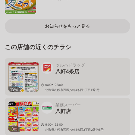
お知らせをもっと見る
この店舗の近くのチラシ
ツルハドラッグ
八軒4条店
9:00〜22:00
19
枚
北海道札幌市西区八軒4条西1丁目1番1号
業務スーパー
八軒店
9:00～22:00
3
枚
北海道札幌市西区八軒3条西3丁目2番地5号