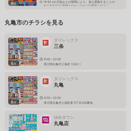
19:30 ※土日祝および期間により、急な変動することが
8
枚
ありますので 詳細はホームページを確認ください
香川県丸亀市田村町1315番地
丸亀市のチラシを見る
ダイレックス
三条
9:00～22:00
6
枚
香川県丸亀市三条町 1242-1
ダイレックス
丸亀
9:00～22:00
6
枚
香川県丸亀市土器町東 9丁目258番地
ゆめタウン
丸亀店