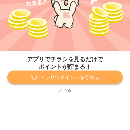
今すぐアプリをダウンロードする
アプリでチラシを見るだけで
ポイントが貯まる！
無料アプリでポイントを貯める
プライバシーポリシー
利用規約
運営会社
サービスに関してのお問い合わせ
チラシ掲載をお考えの方
とじる
Copyright© Kurashiru, Inc. All Rights Reserved.