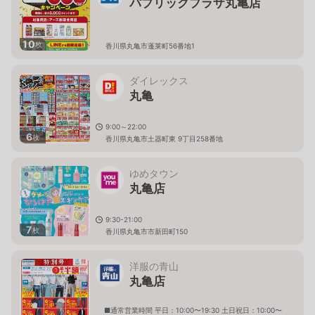
パブリックプラザ丸亀店
10
枚
香川県丸亀市蓬莱町56番地1
ダイレックス
丸亀
9:00～22:00
6
枚
香川県丸亀市土器町東 9丁目258番地
ゆめタウン
丸亀店
9:30-21:00
7
枚
香川県丸亀市市新田町150
洋服の青山
丸亀店
■通常営業時間 平日：10:00〜19:30 土日祝日：10:00〜