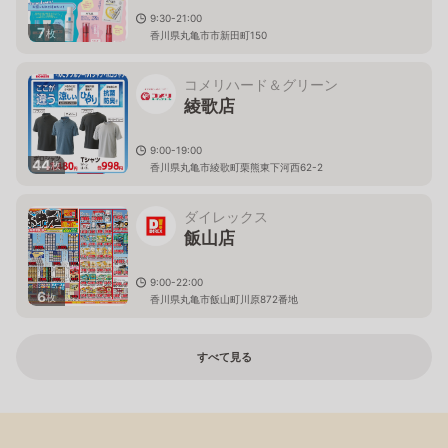
9:30-21:00
7
枚
香川県丸亀市市新田町150
コメリハード＆グリーン
綾歌店
9:00-19:00
44
枚
香川県丸亀市綾歌町栗熊東下河西62-2
ダイレックス
飯山店
9:00-22:00
6
枚
香川県丸亀市飯山町川原872番地
すべて見る