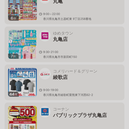
丸亀
9:00～22:00
6
枚
香川県丸亀市土器町東 9丁目258番地
ゆめタウン
丸亀店
9:30-21:00
7
枚
香川県丸亀市市新田町150
コメリハード＆グリーン
綾歌店
9:00-19:00
44
枚
香川県丸亀市綾歌町栗熊東下河西62-2
コーナン
パブリックプラザ丸亀店