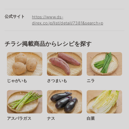
公式サイト
https://www.ds-
direx.co.jp/list/detail/7381&search=p
チラシ掲載商品からレシピを探す
じゃがいも
さつまいも
ニラ
アスパラガス
ナス
白菜