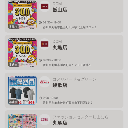
DCM
飯山店
09:30～19:00
15
枚
香川県丸亀市飯山町川原字北土居５２－１
DCM
丸亀店
09:30～20:00
19
枚
香川県丸亀市川西町南１２８０番地１
コメリハード＆グリーン
綾歌店
9:00-19:00
44
枚
香川県丸亀市綾歌町栗熊東下河西62-2
ファッションセンターしまむら
丸亀店