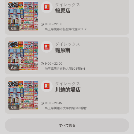
ダイレックス
籠原店
9:00～22:00
6
枚
埼玉県熊谷市新堀字北原962-2
ダイレックス
籠原南
9:00～22:00
6
枚
埼玉県熊谷市拾六間603番地4
ダイレックス
川越的場店
9:00～21:45
6
枚
埼玉県川越市大字的場840番地1
すべて見る