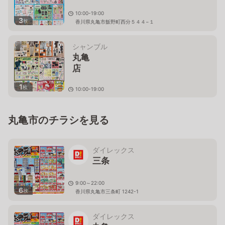
10:00-19:00
3
枚
香川県丸亀市飯野町西分５４４−１
シャンブル
丸亀
1
枚
10:00-19:00
香川県丸亀市土器町東３－５５
５
丸亀市のチラシを見る
ダイレックス
三条
9:00～22:00
6
枚
香川県丸亀市三条町 1242-1
ダイレックス