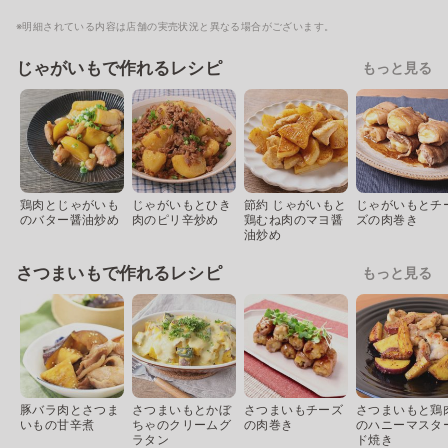
※明細されている内容は店舗の実売状況と異なる場合がございます。
じゃがいもで作れるレシピ
もっと見る
鶏肉とじゃがいも
じゃがいもとひき
節約 じゃがいもと
じゃがいもとチ
のバター醤油炒め
肉のピリ辛炒め
鶏むね肉のマヨ醤
ズの肉巻き
油炒め
さつまいもで作れるレシピ
もっと見る
豚バラ肉とさつま
さつまいもとかぼ
さつまいもチーズ
さつまいもと鶏
いもの甘辛煮
ちゃのクリームグ
の肉巻き
のハニーマスタ
ラタン
ド焼き