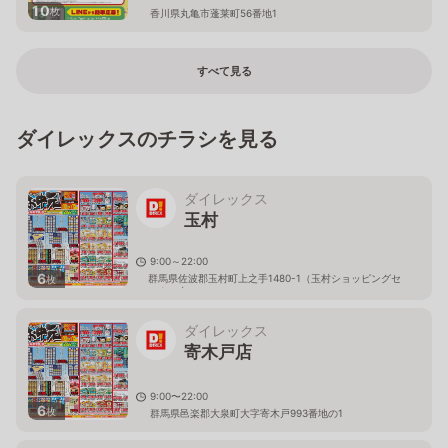
10
枚
香川県丸亀市蓬莱町56番地1
すべて見る
ダイレックスのチラシを見る
ダイレックス
玉村
9:00～22:00
6
群馬県佐波郡玉村町上之手1480-1（玉村ショッピングセ
枚
ンター内）
ダイレックス
寄木戸店
9:00〜22:00
6
枚
群馬県邑楽郡大泉町大字寄木戸993番地の1