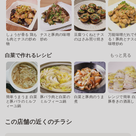
しょうが香る 鶏も
ナスと豚肉の味噌
豆腐つくねとナス
万能味噌だれで
も肉とナスの炒め
炒め
のはさみ照り焼き
る！豚肉とナス
物
味噌炒め
白菜で作れるレシピ
もっと見る
簡単うまうま 白菜
豚バラ肉と白菜の
白菜と豚肉のうま
レンジで簡単 白
と豚バラのミルフ
ミルフィーユ鍋
煮
豚巻きの酒蒸し
ィーユ鍋
この店舗の近くのチラシ