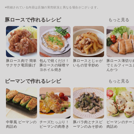
※明細されている内容は店舗の実売状況と異なる場合がございます。
豚ロースで作れるレシピ
もっと見る
豚ロース肉で 簡単
包んで焼くだけ！
豚ロースとじゃが
豚ロース薄切り
サクサク竜田揚げ
豚ロースの味噌マ
いもの甘辛炒め
でミルフィーユ
ヨホイル焼き
んかつ
ピーマンで作れるレシピ
もっと見る
中華風 ピーマンの
チーズたっぷり！
豚バラ肉とナスピ
ピーマンのチー
肉詰め
ピーマンの肉巻き
ーマンのみそ炒め
肉詰め