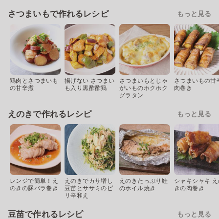
さつまいもで作れるレシピ
もっと見る
鶏肉とさつまいも
揚げない さつまい
さつまいもとじゃ
さつまいもの甘
の甘辛煮
も入り黒酢酢鶏
がいものホクホク
肉巻き
グラタン
えのきで作れるレシピ
もっと見る
レンジで簡単！え
えのきでカサ増し
えのきたっぷり鮭
シャキシャキ え
のきの豚バラ巻き
豆苗とササミのピ
のホイル焼き
きの肉巻き
リ辛和え
豆苗で作れるレシピ
もっと見る