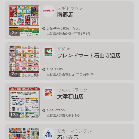
スギドラッグ
南郷店
店舗HPをご確認ください
2
枚
滋賀県大津市南郷一丁目5番1号
平和堂
フレンドマート石山寺辺店
9:30-21:00
7
枚
滋賀県大津市石山寺4丁目14番1号
ツルハドラッグ
大津石山店
9:00〜23:00
17
枚
滋賀県大津市大平2-1-5
リカーマウンテン
石山寺店