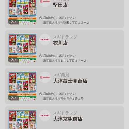
堅田店
店舗HPをご確認ください
2
枚
滋賀県大津市今堅田２丁目１２ー２
スギドラッグ
衣川店
店舗HPをご確認ください
2
枚
滋賀県大津市衣川１丁目３７ー２
スギ薬局
大津富士見台店
店舗HPをご確認ください
2
枚
滋賀県大津市富士見台３番１号
スギドラッグ
大津京駅前店