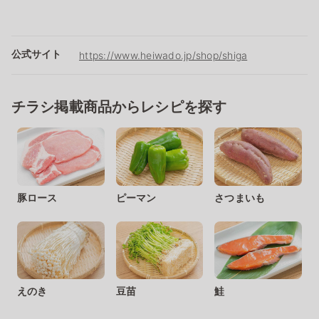
公式サイト
https://www.heiwado.jp/shop/shiga
チラシ掲載商品からレシピを探す
豚ロース
ピーマン
さつまいも
えのき
豆苗
鮭