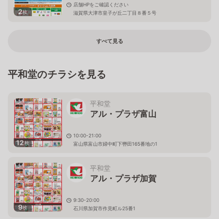
店舗HPをご確認ください
2
枚
滋賀県大津市皇子が丘二丁目８番５号
すべて見る
平和堂のチラシを見る
平和堂
アル・プラザ富山
10:00-21:00
12
枚
富山県富山市婦中町下轡田165番地の1
平和堂
アル・プラザ加賀
9:30-20:00
9
枚
石川県加賀市作見町ル25番1