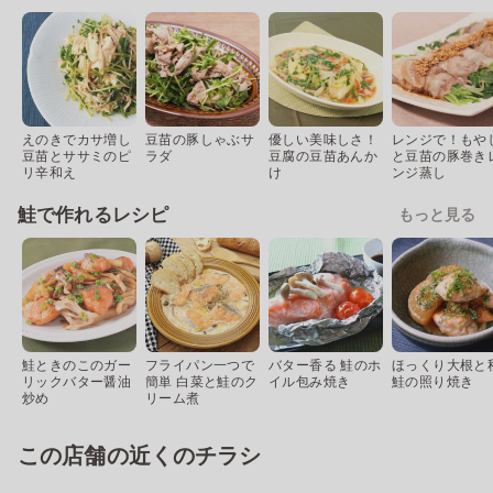
えのきでカサ増し
豆苗の豚しゃぶサ
優しい美味しさ！
レンジで！もや
豆苗とササミのピ
ラダ
豆腐の豆苗あんか
と豆苗の豚巻き
リ辛和え
け
ンジ蒸し
鮭で作れるレシピ
もっと見る
鮭ときのこのガー
フライパン一つで
バター香る 鮭のホ
ほっくり大根と
リックバター醤油
簡単 白菜と鮭のク
イル包み焼き
鮭の照り焼き
炒め
リーム煮
この店舗の近くのチラシ