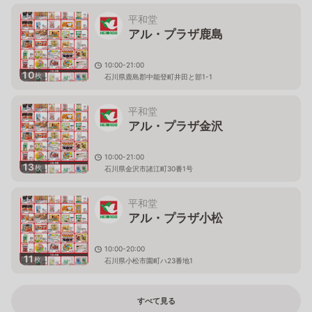
平和堂
アル・プラザ鹿島
10:00-21:00
10
枚
石川県鹿島郡中能登町井田と部1-1
平和堂
アル・プラザ金沢
10:00-21:00
13
枚
石川県金沢市諸江町30番1号
平和堂
アル・プラザ小松
10:00-20:00
11
枚
石川県小松市園町ハ23番地1
すべて見る