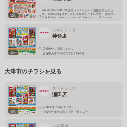
AM10:00～PM7:00 新型コロナウイルス感染症防止のた
め、営業時間を変更している場合がございます。 最新の
2
枚
営業状況はリカーマウンテン公式サイトをご確認くださ
い。
滋賀県大津市石山寺4-5-1
スギドラッグ
神領店
店舗HPをご確認ください
2
枚
滋賀県大津市神領二丁目32番1号
大津市のチラシを見る
スギドラッグ
瀬田店
店舗HPをご確認ください
2
枚
滋賀県大津市大萱１丁目７番１７号
スギ薬局