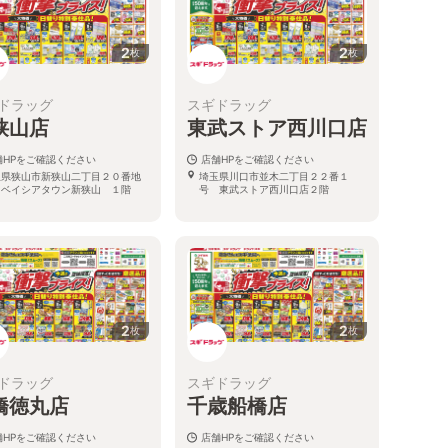
2
2
枚
枚
ドラッグ
スギドラッグ
狭山店
東武ストア西川口店
舗HPをご確認ください
店舗HPをご確認ください
玉県狭山市新狭山二丁目２０番地
埼玉県川口市並木二丁目２２番１
 ベイシアタウン新狭山 １階
号 東武ストア西川口店２階
2
2
枚
枚
ドラッグ
スギドラッグ
橋徳丸店
千歳船橋店
舗HPをご確認ください
店舗HPをご確認ください