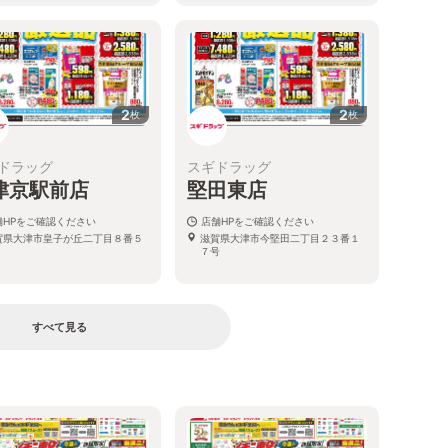
2
2
枚
枚
ドラッグ
スギドラッグ
津京駅前店
堅田東店
舗HPをご確認ください
店舗HPをご確認ください
賀県大津市皇子が丘二丁目８番５
滋賀県大津市今堅田二丁目２３番１
７号
すべて見る
る