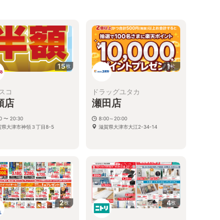
15
1
枚
枚
スコ
ドラッグユタカ
領店
瀬田店
0 〜 20:30
8:00～20:00
賀県大津市神領３丁目8-5
滋賀県大津市大江2-34-14
2
4
枚
枚