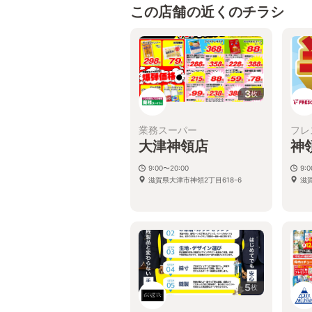
この店舗の近くのチラシ
3
枚
業務スーパー
フレ
大津神領店
神
9:00〜20:00
9:0
滋賀県大津市神領2丁目618-6
滋
5
枚