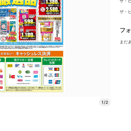
ザ・
ザ・
フ
まだ
1/2