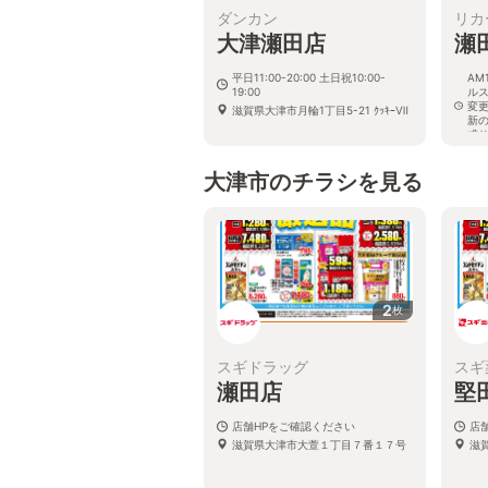
ダンカン
リカ
大津瀬田店
瀬
平日11:00-20:00 土日祝10:00-
AM
19:00
ル
変
滋賀県大津市月輪1丁目5-21 ｸｯｷｰⅦ
新
式
滋
大津市のチラシを見る
2
枚
スギドラッグ
スギ
瀬田店
堅
店舗HPをご確認ください
店
滋賀県大津市大萱１丁目７番１７号
滋