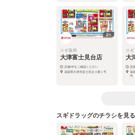
2
枚
スギ薬局
スギ
大津富士見台店
大
店舗HPをご確認ください
店
滋賀県大津市富士見台３番１号
滋
号
スギドラッグのチラシを見