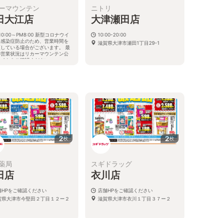
ーマウンテン
ニトリ
田大江店
大津瀬田店
10:00～PM8:00 新型コロナウイ
10:00-20:00
ス感染症防止のため、営業時間を
滋賀県大津市瀬田1丁目29-1
更している場合がございます。 最
の営業状況はリカーマウンテン公
サイトをご確認ください。
賀県大津市大江三丁目8-13
2
2
枚
枚
薬局
スギドラッグ
田店
衣川店
舗HPをご確認ください
店舗HPをご確認ください
賀県大津市今堅田２丁目１２ー２
滋賀県大津市衣川１丁目３７ー２