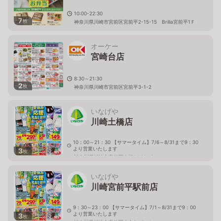
10:00-22:30
7
枚
神奈川県川崎市宮前区宮前平2-15-15 Brilla宮前平1Ｆ
オーケー
宮崎台店
8:30～21:30
2
枚
神奈川県川崎市宮前区宮前平3-1-2
いなげや
川崎土橋店
10：00～21：30 【サマータイム】7/6～8/31まで9：30
より営業いたします
3
枚
神奈川県川崎市宮前区土橋1－21－9
いなげや
川崎宮前平駅前店
9：30～23：00 【サマータイム】7/1～8/31まで9：00
より営業いたします
3
枚