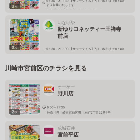
9：30～21：30 【サマータイム】7/1～8/31まで9：00
より営業いたします
3
枚
神奈川県川崎市多摩区三田4－5548－1
いなげや
新ゆりヨネッティー王禅寺
前店
3
枚
9：30～21：00 【サマータイム】7/1～8/31まで9：00
より営業いたします
神奈川県川崎市麻生区東百合丘3－5－5
川崎市宮前区のチラシを見る
オーケー
野川店
9:00～21:30
2
枚
神奈川県川崎市宮前区野川本町2丁目32番7号
成城石井
宮前平店