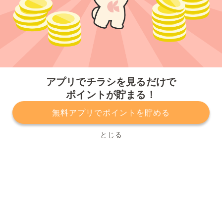
今すぐアプリをダウンロードする
アプリでチラシを見るだけで
ポイントが貯まる！
無料アプリでポイントを貯める
プライバシーポリシー
利用規約
運営会社
サービスに関してのお問い合わせ
チラシ掲載をお考えの方
とじる
Copyright© Kurashiru, Inc. All Rights Reserved.