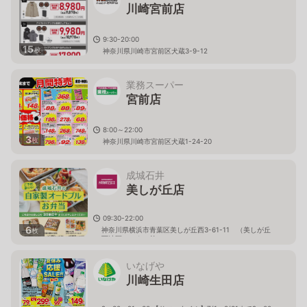
川崎宮前店
9:30-20:00
15
枚
神奈川県川崎市宮前区犬蔵3-9-12
業務スーパー
宮前店
8:00～22:00
3
枚
神奈川県川崎市宮前区犬蔵1-24-20
成城石井
美しが丘店
09:30-22:00
6
神奈川県横浜市青葉区美しが丘西3-61-11 （美しが丘
枚
西地区センター前）
いなげや
川崎生田店