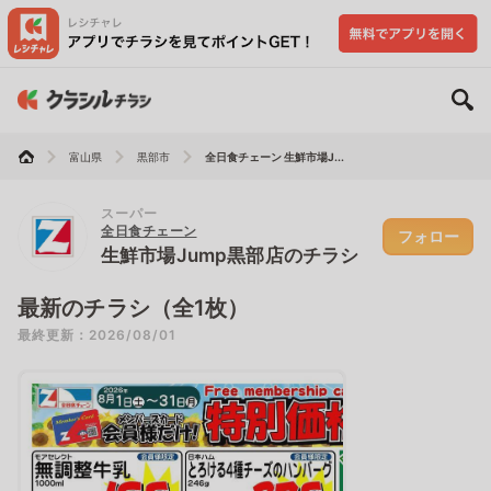
富山県
黒部市
全日食チェーン 生鮮市場J...
スーパー
全日食チェーン
フォロー
生鮮市場Jump黒部店のチラシ
最新のチラシ（全1枚）
最終更新：2026/08/01