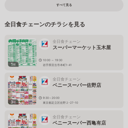
すべて見る
全日食チェーンのチラシを見る
全日食チェーン
スーパーマーケット玉木屋
10:00 ～ 19:30
1
枚
岩手県宮古市本町1-41
全日食チェーン
ベニースーパー佐野店
9:30～20:00
3
枚
東京都足立区佐野２-27-10
全日食チェーン
ベニースーパー西亀有店