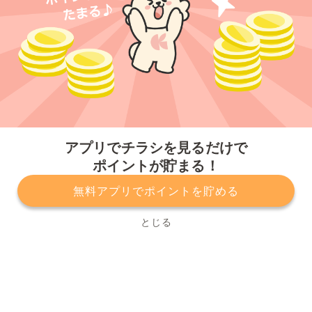
今すぐアプリをダウンロードする
アプリでチラシを見るだけで
ポイントが貯まる！
無料アプリでポイントを貯める
プライバシーポリシー
利用規約
運営会社
サービスに関してのお問い合わせ
チラシ掲載をお考えの方
とじる
Copyright© Kurashiru, Inc. All Rights Reserved.