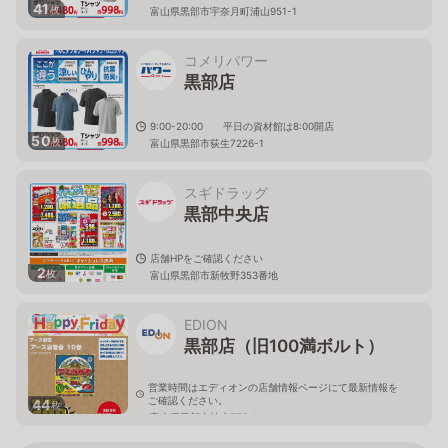
41
枚
富山県黒部市宇奈月町浦山951-1
コメリパワー
黒部店
9:00-20:00 平日の資材館は8:00開店
50
枚
富山県黒部市荻生7226-1
スギドラッグ
黒部中央店
店舗HPをご確認ください
2
枚
富山県黒部市新牧野353番地
EDION
黒部店（旧100満ボルト）
営業時間はエディオンの店舗情報ページにて最新情報を
ご確認ください。
44
枚
富山県黒部市植木775-1