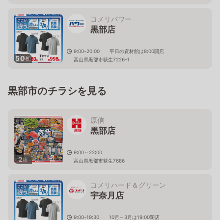
コメリパワー
黒部店
9:00-20:00 平日の資材館は8:00開店
50
枚
富山県黒部市荻生7226-1
黒部市のチラシを見る
原信
黒部店
9:00～22:00
2
枚
富山県黒部市荻生7686
コメリハード＆グリーン
宇奈月店
9:00-19:30 10月～3月は19:00閉店