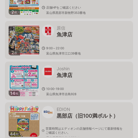
店舗HPをご確認ください
2
枚
富山県黒部市新牧野353番地
原信
魚津店
9:00～22:00
2
枚
富山県魚津市江口39番地
Joshin
魚津店
10:00-19:00
14
枚
富山県魚津市吉島928
EDION
黒部店（旧100満ボルト）
営業時間はエディオンの店舗情報ページにて最新情報を
ご確認ください。
44
枚
富山県黒部市植木775-1