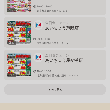
10:00～20:00
3
枚
東京都葛飾区西亀有１-１６-７
全日食チェーン
あいちょう芦野店
09:30-18:30
2
枚
北海道釧路市芦野１－１－７
全日食チェーン
あいちょう星が浦店
10:00-18:30
2
枚
北海道釧路市星ヶ浦大通り２－７－１
すべて見る