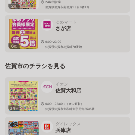
24時間営業
2
枚
佐賀県佐賀市南佐賀1丁目8番1号
ゆめマート
さが店
9:00-23:00
6
枚
佐賀県佐賀市与賀町78番地
佐賀市のチラシを見る
イオン
佐賀大和店
9:00～22:00（イオン直営）
34
枚
佐賀県佐賀市大和町大字尼寺3535番
ダイレックス
兵庫店