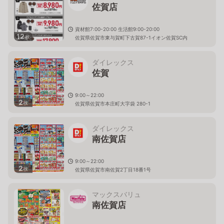
佐賀店
資材館7:00-20:00 生活館9:00-20:00
12
枚
佐賀県佐賀市東与賀町下古賀87-1イオン佐賀SC内
ダイレックス
佐賀
9:00～22:00
2
枚
佐賀県佐賀市本庄町大字袋 280-1
ダイレックス
南佐賀店
9:00～22:00
2
枚
佐賀県佐賀市南佐賀2丁目18番1号
マックスバリュ
南佐賀店