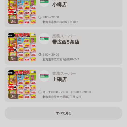
小樽店
9:00～22:00
3
枚
北海道小樽市稲穂5丁目10-1
業務スーパー
帯広西5条店
9:00～20:00
3
枚
北海道帯広市西5条南18-7-7
業務スーパー
上磯店
月～土:9:00～21:00 日:9:00～20:00
3
枚
北海道北斗市七重浜7丁目12-1
すべて見る