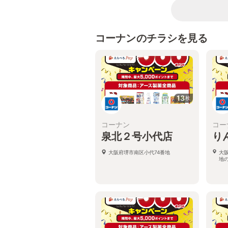
コーナンのチラシを見る
13
枚
コーナン
コー
泉北２号小代店
り
大阪府堺市南区小代74番地
大
地