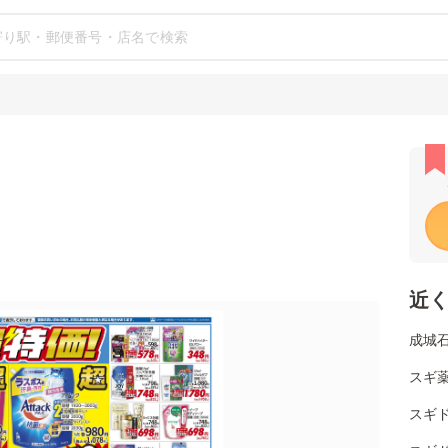
近
成城
スギ薬
スギ