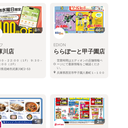
8
46
枚
枚
フ
EDION
庫川店
ららぽーと甲子園店
３０－２２:００（１F） ９:３０－
営業時間はエディオンの店舗情報ペ
:００（２F）
ージにて最新情報をご確認くださ
い。
庫県尼崎市武庫川町2-53
兵庫県西宮市甲子園八番町１−１００
ららぽーと甲子園 2階
5
2
枚
枚