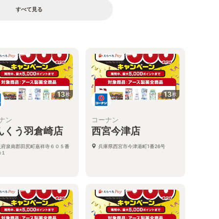
すべて見る
13
13
枚
枚
ナン
コーナン
んくう羽倉崎店
西宮今津店
阪府泉南郡田尻町嘉祥寺６０５番
兵庫県西宮市今津港町1番26号
の１