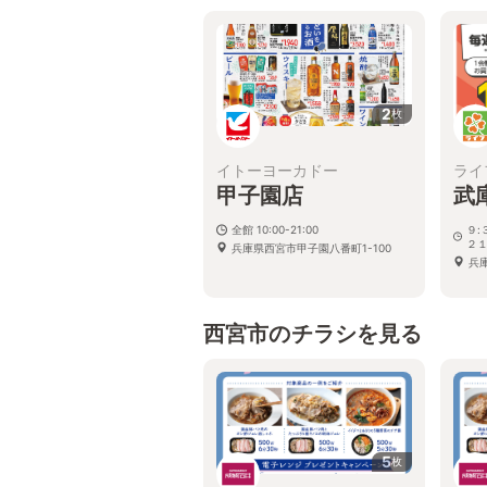
2
枚
イトーヨーカドー
ライ
甲子園店
武
全館 10:00-21:00
９:
２１
兵庫県西宮市甲子園八番町1-100
兵
西宮市のチラシを見る
5
枚