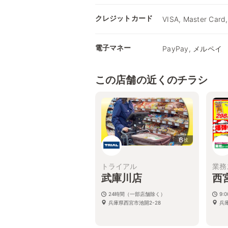
クレジットカード
VISA, Master Card,
電子マネー
PayPay, メルペイ
この店舗の近くのチラシ
6
枚
トライアル
業務
武庫川店
西
24時間（一部店舗除く）
9:
兵庫県西宮市池開2-28
兵