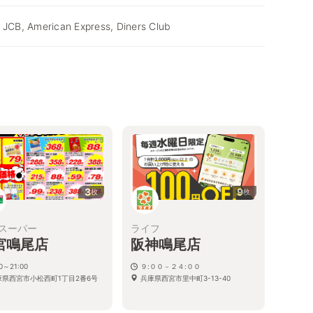
 JCB, American Express, Diners Club
3
9
枚
枚
スーパー
ライフ
宮鳴尾店
阪神鳴尾店
00～21:00
９:００－２４:００
庫県西宮市小松西町1丁目2番6号
兵庫県西宮市里中町3-13-40