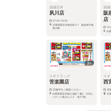
成城石井
成城
夙川店
阪
店
07:00-23:00
兵庫県西宮市相生町2-1 阪急神戸線
10:
夙川駅
兵庫
ガー
2
枚
スギドラッグ
スギ
苦楽園店
西
店舗HPをご確認ください
店
兵庫県西宮市樋之池町７番2 KDXレ
兵
ジデンス夙川ヒルズ 地下1階