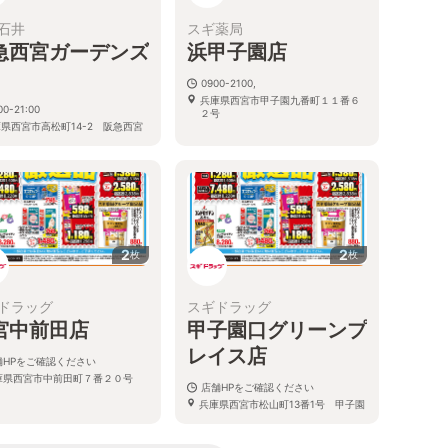
石井
スギ薬局
急西宮ガーデンズ
浜甲子園店
0900-2100,
兵庫県西宮市甲子園九番町１１番６
00-21:00
２号
県西宮市高松町14-2 阪急西宮
デンズ 本館1Ｆ南モール
2
2
枚
枚
ドラッグ
スギドラッグ
宮中前田店
甲子園口グリーンプ
レイス店
舗HPをご確認ください
庫県西宮市中前田町７番２０号
店舗HPをご確認ください
兵庫県西宮市松山町13番1号 甲子園
口グリーンプレイス内