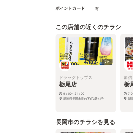
ポイントカード
有
この店舗の近くのチラシ
7
枚
ドラッグトップス
原信
栃尾店
栃
9：00～21：00
7:
新潟県長岡市滝の下町3番41号
新
長岡市のチラシを見る