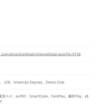
i.com/shop/storeSearch/storeDetail.aspx?id=0136
d、JCB、American Express、Diners Club
天ペイ、auPAY、SmartCode、FamiPay、銀行Pay、ゆ
イ