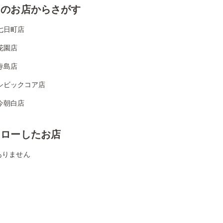
くのお店からさがす
七日町店
花園店
寺島店
シビックコア店
今朝白店
ォローしたお店
ありません