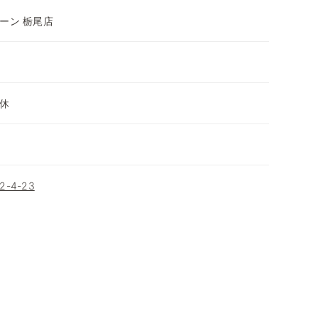
ーン 栃尾店
休
-4-23