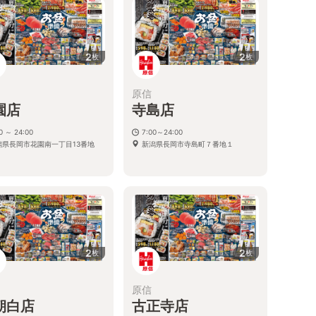
2
2
枚
枚
原信
園店
寺島店
0 ～ 24:00
7:00～24:00
潟県長岡市花園南一丁目13番地
新潟県長岡市寺島町７番地１
2
2
枚
枚
原信
朝白店
古正寺店