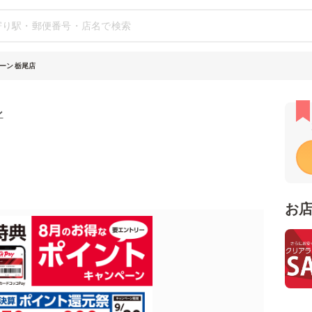
ーン 栃尾店
ン
お