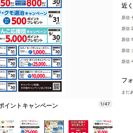
近
原信 
原信 
原信 
原信 
原信 
フ
まだ
1/47
ポイントキャンペーン