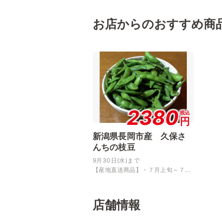
お店からのおすすめ商
2380
税込
円
新潟県長岡市産 久保さ
んちの枝豆
9月30日(水)まで
【産地直送商品】・７月上旬～７...
店舗情報