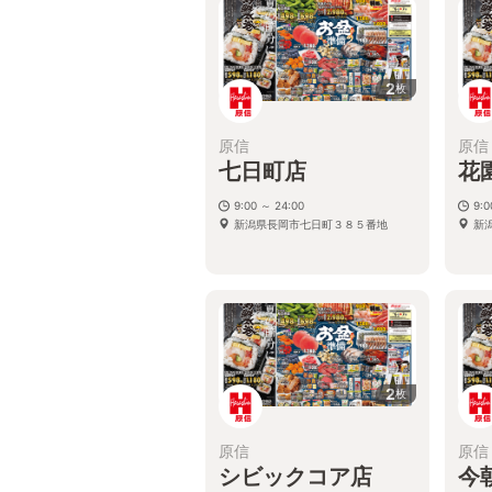
2
枚
原信
原信
七日町店
花
9:00 ～ 24:00
9:0
新潟県長岡市七日町３８５番地
新
2
枚
原信
原信
シビックコア店
今