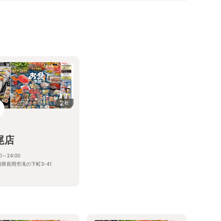
2
枚
尾店
00～24:00
潟県長岡市滝の下町3-41