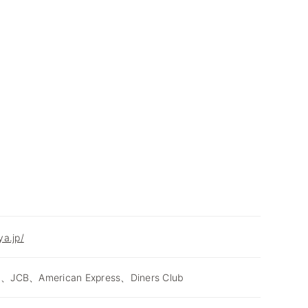
a.jp/
d、JCB、American Express、Diners Club