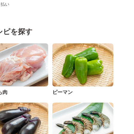
、d払い
シピを探す
も肉
ピーマン