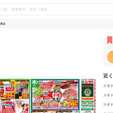
野西店
近
スギ
スギド
スギド